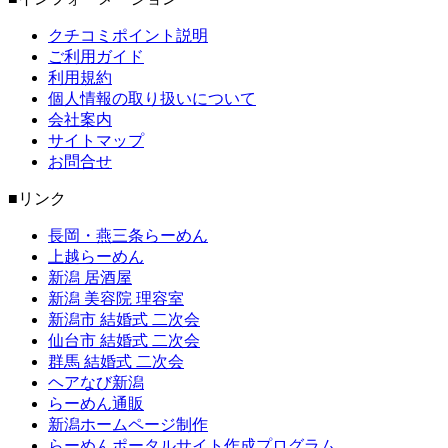
クチコミポイント説明
ご利用ガイド
利用規約
個人情報の取り扱いについて
会社案内
サイトマップ
お問合せ
■リンク
長岡・燕三条らーめん
上越らーめん
新潟 居酒屋
新潟 美容院 理容室
新潟市 結婚式 二次会
仙台市 結婚式 二次会
群馬 結婚式 二次会
ヘアなび新潟
らーめん通販
新潟ホームページ制作
らーめんポータルサイト作成プログラム