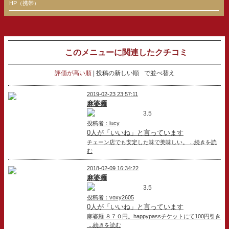
HP（携帯）
このメニューに関連したクチコミ
評価が高い順
投稿の新しい順
で並べ替え
2019-02-23 23:57:11
麻婆麺
3.5
投稿者：lucy
0人が「いいね」と言っています
チェーン店でも安定した味で美味しい。 ...続きを読
む
2018-02-09 16:34:22
麻婆麺
3.5
投稿者：voxy2605
0人が「いいね」と言っています
麻婆麺 ８７０円。happypassチケットにて100円引き
...続きを読む