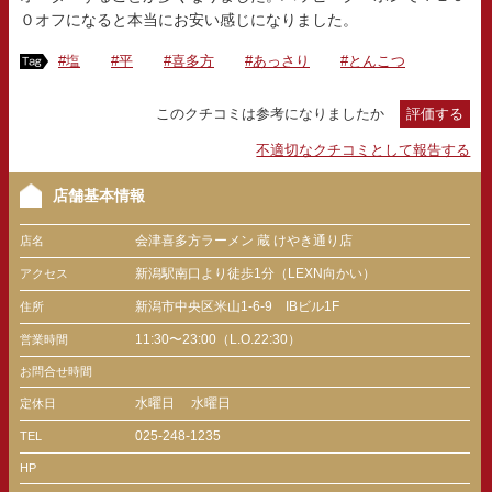
０オフになると本当にお安い感じになりました。
#塩
#平
#喜多方
#あっさり
#とんこつ
このクチコミは参考になりましたか
評価する
不適切なクチコミとして報告する
店舗基本情報
会津喜多方ラーメン 蔵 けやき通り店
店名
新潟駅南口より徒歩1分（LEXN向かい）
アクセス
新潟市中央区米山1-6-9 IBビル1F
住所
11:30〜23:00（L.O.22:30）
営業時間
お問合せ時間
水曜日
水曜日
定休日
025-248-1235
TEL
HP