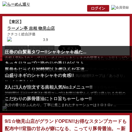
【東区】
ラーメン亭 吉相 物見山店
クチコミ総合評価
3.9
クチコミを投稿
お気に入りに登録
圧巻の白髪葱タワー!!シャキシャキ感た...
吉相人気No.1のこってりらーめんにシャキシャキの白髪葱をたっぷりトッピン
あっさりスープに岩のりの香りがベスト...
グ!!店長一推しら...
しっかり味の自家製メンマが山盛り！
豚骨をじっくり20時間以上煮込んだ王道...
ぐるりと縁取るように並んだトロ旨ちゃーしゅうで満足感パーフェクト!!
山盛りネギのシャキシャキの食感!!
めんまの食感がたまらない♪名品こってりらーめんの旨さをグッと格上げ。
旨味が余すところ無く抽出されたスープが人気の秘密!!スープは「あっさり」
と「こってり」が...
じっくり煮込んだ
長い月日をかけて完成したメニュー。
2人に1人が注文する吉相人気No.1メニュー!!
豚骨スープに合わせる、シャキシャキネギの食感と、トロトロちゃーし...
辛味噌 の 濃厚な旨さ!冬にオススメ!極上の一杯!! ...
20時間以上かけて煮込む豚骨スープは創業以来変わらず受け継がれる吉相の
こだわりの豚骨醤油にトロ旨ちゃーしゅー!!
味。甘みのある背脂...
魚介の香りがふんわり。丁寧に煮こまれたチャーシューはトロトロ♪ ...
9/1☆物見山店がグランドOPEN!!お得なスタンプカードも
配布中!!背脂の甘みが癖になる、こってり豚骨醤油。～新