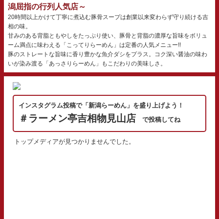
潟屈指の行列人気店～
20時間以上かけて丁寧に煮込む豚骨スープは創業以来変わらず守り続ける吉
相の味。
甘みのある背脂ともやしをたっぷり使い、豚骨と背脂の濃厚な旨味をボリュ
ーム満点に味わえる「こってりらーめん」は定番の人気メニュー!!
豚のストレートな旨味に香り豊かな魚介ダシをプラス。コク深い醤油の味わ
いが染み渡る「あっさりらーめん」もこだわりの美味しさ。
インスタグラム投稿で「新潟らーめん」を盛り上げよう！
＃ラーメン亭吉相物見山店
で投稿してね
トップメディアが見つかりませんでした。