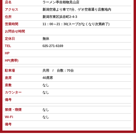
店名
ラーメン亭吉相物見山店
アクセス
新潟空港より車で7分、ゲオ空港通り店敷地内
住所
新潟市東区浜谷町2-4-3
営業時間
11：00～21：30(スープがなくなり次第終了)
お問合せ時間
定休日
無休
TEL
025-271-6169
HP
HP(携帯)
駐車場
共用 / 台数：70台
座席
40席席
座敷
なし
カウンター
なし
備考
禁煙・喫煙
なし
Wi-Fi
なし
備考