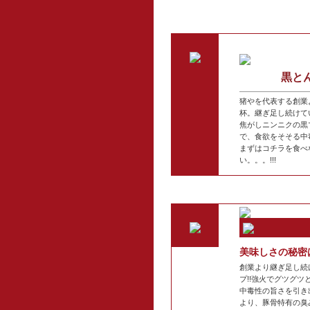
黒と
猪やを代表する創業
杯。継ぎ足し続けて
焦がしニンニクの黒
で、食欲をそそる中
まずはコチラを食べ
い。。。!!!
美味しさの秘密
創業より継ぎ足し続
プ!!強火でグツグ
中毒性の旨さを引き
より、豚骨特有の臭