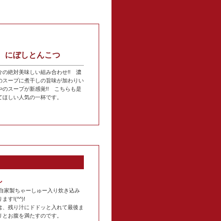
にぼしとんこつ
介の絶対美味しい組み合わせ!! 濃
のスープに煮干しの旨味が加わりい
やのスープが新感覚!! こちらも是
てほしい人気の一杯です。
めし
 自家製ちゃーしゅー入り炊き込み
す!(^^)!
は、残り汁にドドッと入れて最後ま
リとお腹を満たすのです。