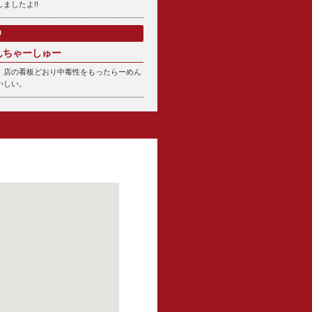
ましたよ!!
O
んちゃーしゅー
、店の看板どおり中毒性をもったらーめん
いしい。