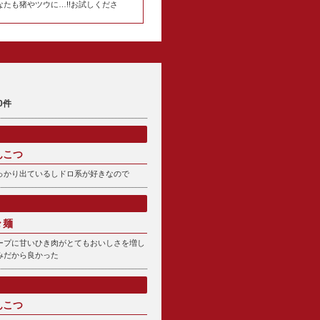
なたも猪やツウに…!!お試しくださ
0件
んこつ
っかり出ているしドロ系が好きなので
々麺
ープに甘いひき肉がとてもおいしさを増し
みだから良かった
んこつ