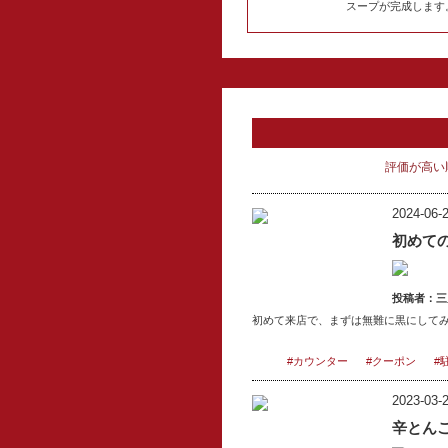
スープが完成します
評価が高い
2024-06-2
初めて
投稿者：
三
初めて来店で、まずは無難に黒にして
#カウンター
#クーポン
#
2023-03-2
辛とん