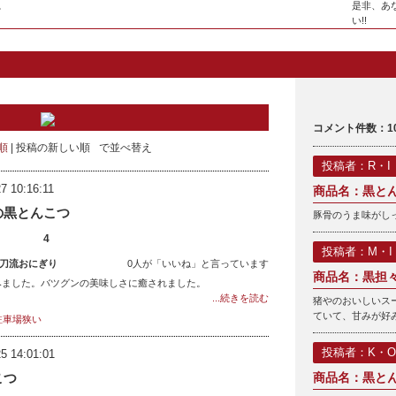
。
是非、あ
い!!
コメント件数：1
順
投稿の新しい順
で並べ替え
投稿者：R・I
7 10:16:11
商品名：黒と
の黒とんこつ
豚骨のうま味がし
4
投稿者：M・I
刀流おにぎり
0人が「いいね」と言っています
商品名：黒担
みました。バツグンの美味しさに癒されました。
...続きを読む
猪やのおいしいス
ていて、甘みが好
駐車場狭い
投稿者：K・O
5 14:01:01
こつ
商品名：黒と