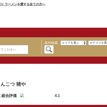
条件検索
】
んこつ 猪や
ミ総合評価
4.1