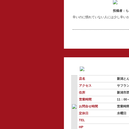
投稿者：
ら
辛いのに慣れていない人には少し辛い
店名
新潟と
アクセス
サフラ
住所
新潟市西
営業時間
11：00
お問合せ時間
営業時
定休日
水曜日
TEL
HP