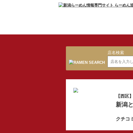
店名検索
【西区
新潟と
クチコ