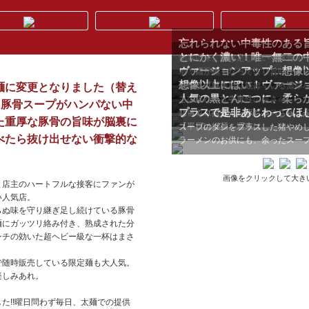
忘れられない中毒性のある旨
とにかく濃い！唯一無二の
創業以来、継ぎ足している豚骨スー
ヴァージョンアップ…想像以
そこに旨味をプラス!!…...
坦々麺が黒くなってより旨味がアッ
想像以上にぼい！ヴァージョン
にかく濃厚濃口なとん...
創業より継ぎ足し続けている濃厚
麺に変更となりました（替え
人気の黒とんこつに、柔らかな
ッツリと重なり合う。こ...
この上ない、中毒性の旨さ⭐️
厚”豚骨スープがハンパない中
プラスで是非あじわってほし
想像以上に煮干しがプラスされ、煮干
じっくり煮込んだ豚ちゃーしゅう
た重厚な豚骨の旨味が脳裏に
【平日は細麺、週末は...
スープのダシをプラスした猪やめし!
べたら抜け出せない衝撃的な
ラーメンのお供にも、余ったスープと
画像をクリックして大き
と店主のハートフルな接客にファンが
い人気店。
らぬ味を守り継ぎ足し続けている豚骨
麺にガッツリ絡み付き、熟成された分
ンチの効いた超ヘビー級な一杯はまさ
で随時販売している限定麺も大人気。
楽しみあれ。
た!!曜日問わず毎日、太麺での提供