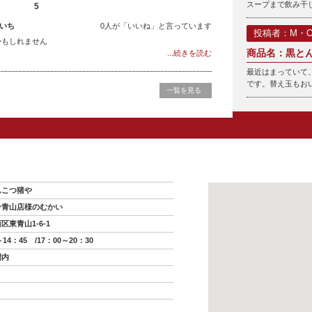
スープまで飲み干し
5
いち
0人が「いいね」と言っています
投稿者：M・
かもしれません
商品名：黒と
...続きを読む
最近はまっていて
です。替え玉もお
一覧を見る
んこつ猪や
ン青山店様のむかい
区東青山1-6-1
～14：45 /17：00～20：30
間内