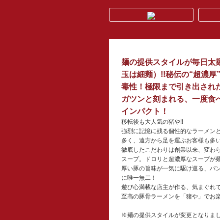
麺の提供スタイルが毎日太
玉は細麺）!!秘伝の“超濃
毒性！極限まで引き出され
ガツンと刻まれる、一度食
インパクト！
移転後も大人気の猪や!!
強烈に記憶に残る個性的なラーメン
多く、遠方から足を運ぶお客様も多
徹底したこだわりは創業以来、変わ
スープ。ドロリと超濃厚なスープが
厚い豚の旨味が一気に駆け巡る、パ
に唯一無二！
遊び心満載な店主が作る、気まぐれ
至高の豚骨ラーメンを「猪や」でお
※麺の提供スタイルが変更となりまし