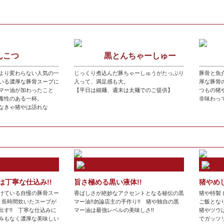
んこつ
黒とんちゃーしゅー
より変わらない人気の一
じっくり煮込んだ豚ちゃーしゅうがたっぷり
豚骨と魚
いる濃厚な豚骨スープに
入って、満足感も大。
厚な豚骨
マー油が加わったこと
【平日は細麺、週末は太麺でのご提供】
つもの猪
毒性のある一杯。
非味わっ
なきゃ猪やは語れな
は丁寧な仕込み!!
旨さ極める黒い液体!!
猪や
けている自慢の豚骨スー
香ばしさが絶妙なアクセントとなる秘伝の黒
猪や特製
ツと長時間炊いたスープが
マー油!!勿論店主の手作り!! 猪や独自の黒
ご飯となりま
出す!! 丁寧な仕込みに
マー油は最強レベルの美味しさ!!
猪やツウ
みもなく濃厚な美味しい
でガッツ