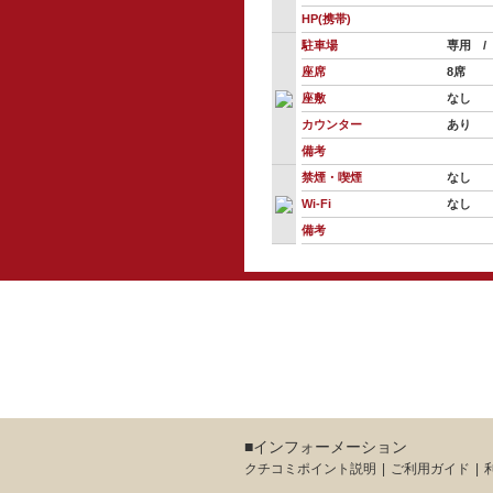
HP(携帯)
駐車場
専用 /
座席
8席
座敷
なし
カウンター
あり
備考
禁煙・喫煙
なし
Wi-Fi
なし
備考
■インフォーメーション
クチコミポイント説明
ご利用ガイド