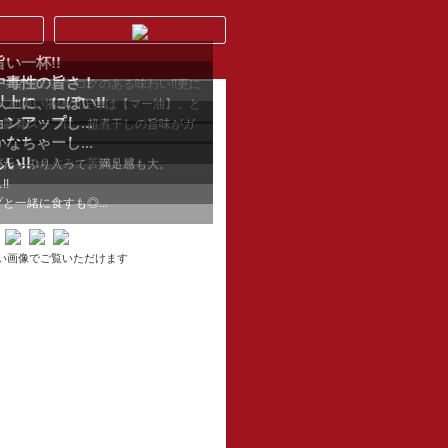
い一杯!!
中毒性の旨さ！
プは濃いめでコクのある味わい!!更に
上に、にぼい!!
プ!!黒い液体の正体は【マー油】。と
アップし...
な豚骨スープに、超煮干しの旨味がガ
ちゃーし...
い!!
しのえぐみ、苦味も旨...
がたっぷり入って、満足感も大。
!
一緒に食すも◎...
い画像でご覧いただけます