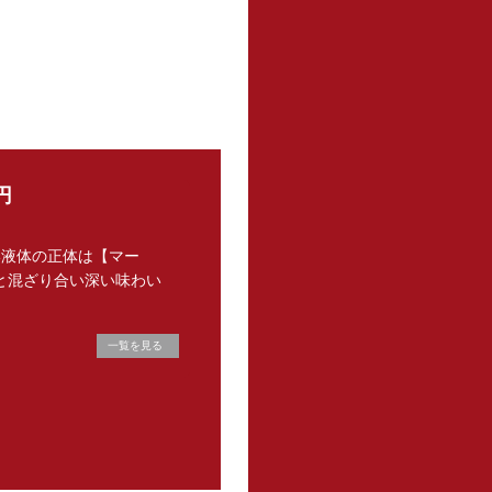
円
い液体の正体は【マー
と混ざり合い深い味わい
。
一覧を見る