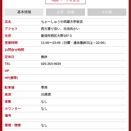
基本情報
お席・設備
その他
店名
ちゃーしゅうや武蔵大学前店
アクセス
西大通り沿い、出光向かい
住所
新潟市西区大野187-3
営業時間
11:00〜23:00（日曜・連休最終日は～22:00）
お問合せ時間
定休日
無休
TEL
025-263-0634
HP
HP(携帯)
駐車場
専用
座席
33席席
座敷
なし
カウンター
なし
備考
禁煙・喫煙
なし