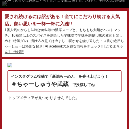
スープのダシは丹念にとって旨さに 妥協は 無し!!!こだわりこそが人気の秘訣!!
愛され続けるには訳がある！全てにこだわり続ける人気
店。熱い思いを一杯一杯に入魂!!
1番人気のからし味噌は赤味噌の濃厚スープと、もちもち太麺がベストマッ
チ。10種類以上のスパイスを調合した辛味噌で辛味を調整し味の変化も楽し
める!!特製ダレに漬け込み煮ては冷まし、寝かせを繰り返したトロ旨な絶品ち
ゃーしゅーは格別な旨さ!!
■Facebookのお得な情報をチェック!!【だるまちゃ
ん】で検索!!
インスタグラム投稿で「新潟らーめん」を盛り上げよう！
＃ちゃーしゅうや武蔵
で投稿してね
トップメディアが見つかりませんでした。