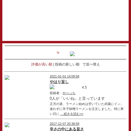
評価が高い順
投稿の新しい順
で並べ替え
2021-01-01 14:09:58
やはり旨し
4.5
投稿者：
やべっち
0人が「いいね」と言っています
正月の昼、ラーメン始めは空いていた武蔵にイン。
迷わずに辛子味噌ラーメンを注文しました。特に寒
い日に
... 続きを読む>>
2017-12-07 20:38:59
辛さの中にある旨さ