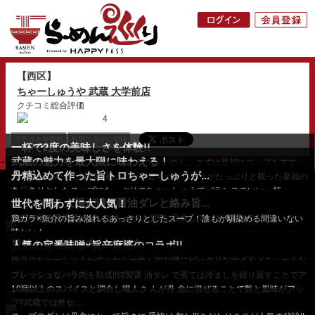
【西区】
ちゃーしゅうや 武蔵 大学前店
クチコミ総合評価
4
クチコミを投稿
お気に入りに登録
一杯で2度の美味しさを体験!!
武蔵の魅力を最大限に味わえる！
一杯で2つの味を楽しめる一 番人気のらーめん。まずは最初にスープをすす
丹精込めて作った旨トロちゃーしゅうが...
り、続いて10種以上...
人気No.1のからし味噌に極上のトロ旨ちゃーしゅうがたっぷりと載った至福の
一杯!!
あっさりとしたスープにたっぷりのちゃーしゅうでバランスのいい一杯。
コシのある太麺が濃厚醤油ダレと絡み旨...
世代を問わずに大人気！
最後の一口まで...
余韻が残る濃厚醤油ダレ！あっという間に完食してしまう旨さ！ ...
鶏ガラ×魚介の旨み溢れるあっさりとしたスープ！誰もが馴染める間違いない
味わい！
旨味ありの真っ赤なスープ
人気の定番味噌×旨辛麻婆のコラボ!!
鶏ガラ×煮干しのWスープと赤味噌の濃厚味に麻婆餡の辛さがGOOD！
絶品のちゃーしゅうがのったらーめんのお供にピッタリなサイドメニュー！お
腹も満足間違いな...
フレッシュなバラ肉を熟成!!特製醤 油ダレ で煮ては冷ましを繰り返すことでア
ノ旨いチャーシ...
10種以上のスパイスと調合し職人さ んが丹 念に混ぜることで艶と風味がアッ
プ!!武蔵では外せ...