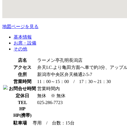
地図ページを見る
基本情報
お席・設備
その他
店名
ラーメン亭孔明長潟店
アクセス
弁天I.C.より亀田方面へ車で約3分、アッ
住所
新潟市中央区弁天橋通2-5-7
営業時間
11：00～15：00 / 17：30～21：30
お問合せ時間
営業時間内
定休日
無休 ※ 無休
TEL
025-286-7723
HP
HP(携帯)
駐車場
専用 / 台数：15台