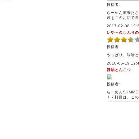
投稿者:
らーめん濱来たさ
震をこのお店で迎え
2017-02-08 19:
いや～久しぶりの
投稿者:
やっぱり、味噌とん
2016-06-19 12:
醤油とんこつ
投稿者:
らーめんSUMM
１７軒目は、この店