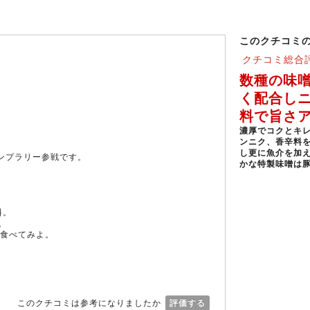
このクチコミ
クチコミ総合
数種の味
く配合し
料で旨さア
濃厚でコクとキレ
ンニク、香辛料
し更に魚介を加
タンプラリー参戦です。
かな特製味噌は豚
料。
。
食べてみよ。
。
このクチコミは参考になりましたか
評価する