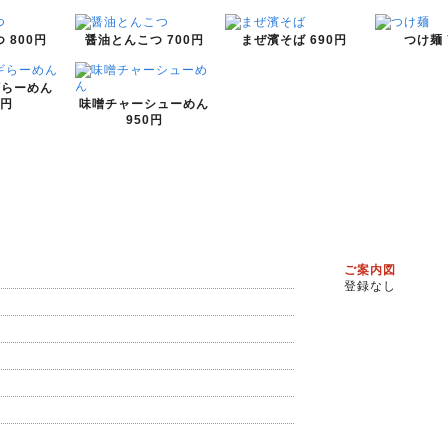
つ
800円
醤油とんこつ
700円
まぜ濱そば
690円
つけ麺
ギらーめん
0円
味噌チャーシューめん
950円
ご案内図
登録なし