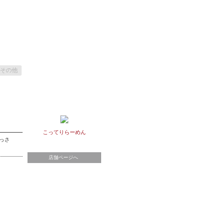
その他
こってりらーめん
っさ
店舗ページへ