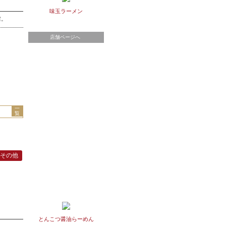
味玉ラーメン
虜。
店舗ページへ
一
覧
その他
とんこつ醤油らーめん