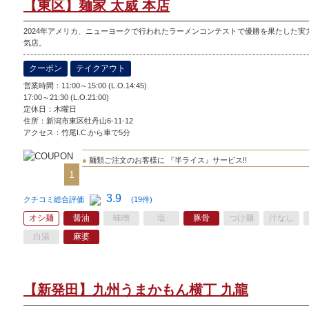
【東区】麺家 太威 本店
2024年アメリカ、ニューヨークで行われたラーメンコンテストで優勝を果たした実
気店。
クーポン
テイクアウト
営業時間：11:00～15:00 (L.O.14:45)
17:00～21:30 (L.O.21:00)
定休日：
木曜日
住所：新潟市東区牡丹山6-11-12
アクセス：竹尾I.C.から車で5分
●
麺類ご注文のお客様に 『半ライス』サービス!!
1
3.9
クチコミ総合評価
(19件)
オシ麺
醤油
味噌
塩
豚骨
つけ麺
汁なし
白湯
麻婆
【新発田】九州うまかもん横丁 九龍