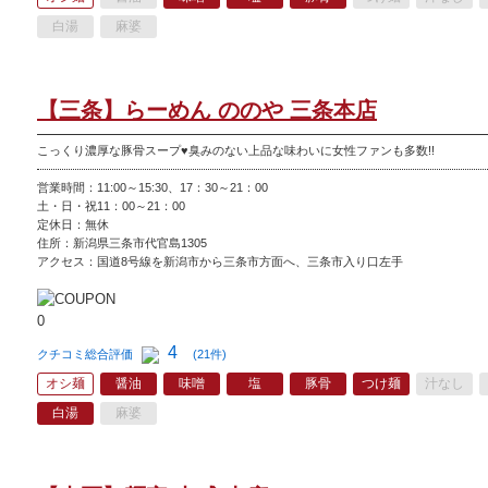
白湯
麻婆
【三条】らーめん ののや 三条本店
こっくり濃厚な豚骨スープ♥臭みのない上品な味わいに女性ファンも多数!!
営業時間：11:00～15:30、17：30～21：00
土・日・祝11：00～21：00
定休日：無休
住所：新潟県三条市代官島1305
アクセス：国道8号線を新潟市から三条市方面へ、三条市入り口左手
4
クチコミ総合評価
(21件)
オシ麺
醤油
味噌
塩
豚骨
つけ麺
汁なし
白湯
麻婆