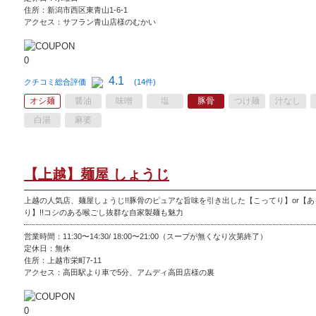
住所：新潟市西区東青山1-6-1
アクセス：サフラン青山店様のむかい
4.1
クチコミ総合評価
(14件)
オシ麺
醤油
味噌
塩
豚骨
つけ麺
汁なし
白湯
麻婆
【上越】麺屋 しょうじ
上越の人気店、麺屋しょうじ!!豚骨のピュアな旨味を引き出した【こってり】or【あ
り】!!コシのある喉ごし抜群な自家製麺も魅力
営業時間：11:30〜14:30/ 18:00〜21:00（スープが無くなり次第終了）
定休日：無休
住所：上越市栄町7-11
アクセス：高田駅より車で5分、アムディ高田店様の裏