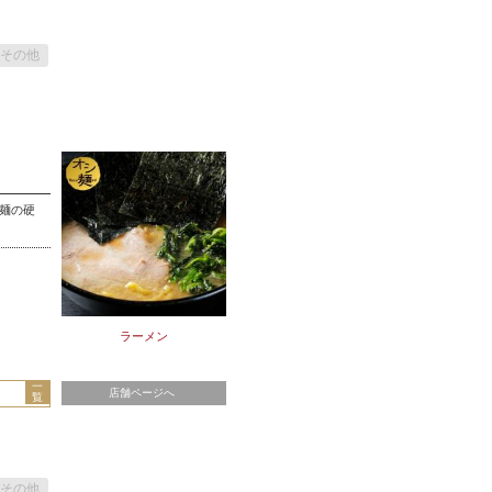
その他
、麺の硬
ラーメン
一
店舗ページへ
覧
その他