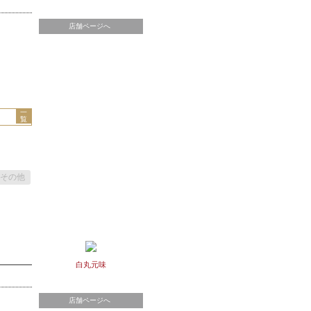
店舗ページへ
一
覧
その他
白丸元味
店舗ページへ