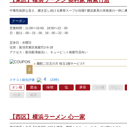
【東区】横浜ラーメン 奥村家 南紫竹店
中毒性抜群な旨さ、継ぎ足し続ける豚骨スープが自慢!! 横浜家系の本格派の一杯に
クーポン
営業時間：11:00〜15:00、18:00〜22：00
日・祝11：00～15：00、18：00～22：00
定休日：
水曜日
住所：新潟市東区南紫竹2-6-28
アクセス：新潟新津線沿い、キューピット南紫竹店向い
●
麺類ご注文の方 味玉1個サービス!!
2
4
クチコミ総合評価
(23件)
オシ麺
醤油
味噌
塩
豚骨
つけ麺
汁なし
白湯
麻婆
【西区】横浜ラーメン 心一家