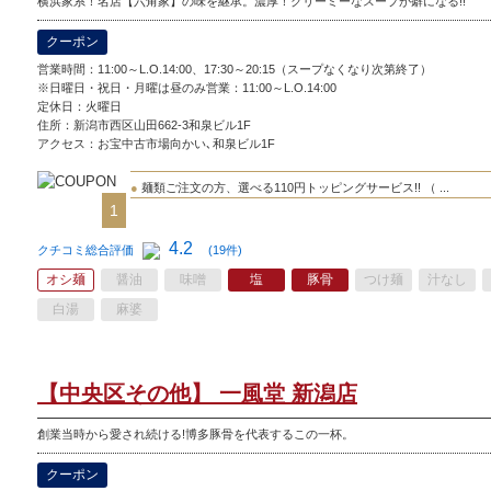
横浜家系！名店【六角家】の味を継承。濃厚！クリーミーなスープが癖になる!!
クーポン
営業時間：11:00～L.O.14:00、17:30～20:15（スープなくなり次第終了）
※日曜日・祝日・月曜は昼のみ営業：11:00～L.O.14:00
定休日：
火曜日
住所：新潟市西区山田662-3和泉ビル1F
アクセス：お宝中古市場向かい､和泉ビル1F
●
麺類ご注文の方、選べる110円トッピングサービス!! （ ...
1
4.2
クチコミ総合評価
(19件)
オシ麺
醤油
味噌
塩
豚骨
つけ麺
汁なし
白湯
麻婆
【中央区その他】 一風堂 新潟店
創業当時から愛され続ける!博多豚骨を代表するこの一杯。
クーポン