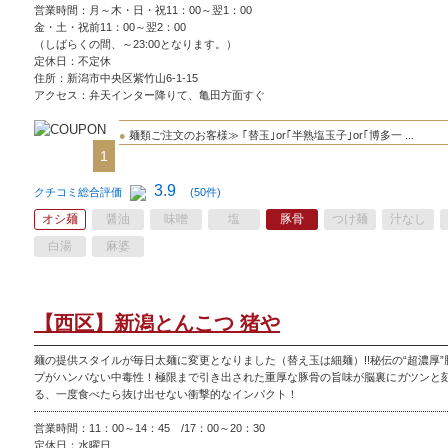
営業時間：月～木・日・祝11：00～翌1：00
金・土・祝前11：00～翌2：00
（しばらくの間、～23:00となります。）
定休日：
不定休
住所：新潟市中央区紫竹山6-1-15
アクセス：弁天インター降りて、亀田方面すぐ
●
麺類ご注文のお客様≫ ｢替玉｣or｢半熟塩玉子｣or｢博多一 ...
1
3.9
クチコミ総合評価
(50件)
オシ麺
醤油
味噌
塩
豚骨
つけ麺
汁なし
白湯
麻婆
【西区】新潟とんこつ 猪や
麺の提供スタイルが毎日太麺に変更となりました（替え玉は細麺）!!秘伝の“超濃厚”
プがハンパない中毒性！極限まで引き出された重厚な豚骨の旨味が脳裏にガツンと
る、一度食べたら抜け出せない衝撃的なインパクト！
営業時間：11：00～14：45 /17：00～20：30
定休日：
水曜日