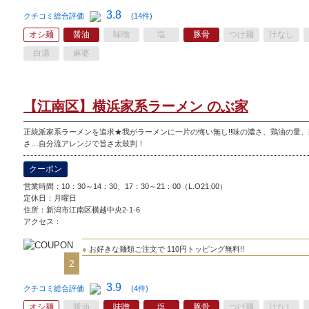
3.8
クチコミ総合評価
(14件)
オシ麺
醤油
味噌
塩
豚骨
つけ麺
汁なし
白湯
麻婆
【江南区】横浜家系ラーメン のぶ家
正統派家系ラーメンを追求★我がラーメンに一片の悔い無し!!味の濃さ、鶏油の量
さ…自分流アレンジで旨さ太鼓判！
クーポン
営業時間：10：30～14：30、17：30～21：00（L.O21:00）
定休日：
月曜日
住所：新潟市江南区横越中央2-1-6
アクセス：
●
お好きな麺類ご注文で 110円トッピング無料!!
2
3.9
クチコミ総合評価
(4件)
オシ麺
醤油
味噌
塩
豚骨
つけ麺
汁なし