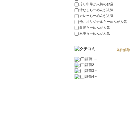
冷し中華が人気のお店
汁なしらーめんが人気
カレーらーめんが人気
他、オリジナルらーめんが人気
白湯らーめんが人気
麻婆らーめんが人気
条件解除
評価1～
評価2～
評価3～
評価4～