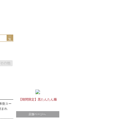
一
覧
その他
【期間限定】黒たんたん麺
豚骨スー
刻まれ
店舗ページへ