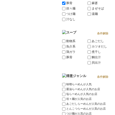
豚骨
麻婆
担々麺
まぜそば
つけ麺
湯麺
汁なし
条件解除
動物系
あごだし
魚介系
カツオだし
鶏ガラ
煮干し
豚骨
鯛出汁
貝出汁
条件解除
味噌らーめんが人気
醤油らーめんが人気のお店
塩らーめんが人気のお店
坦々麺が人気のお店
あごだしらーめんが人気のお店
とんこつらーめんが人気のお店
つけ麺が人気のお店