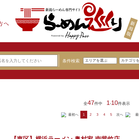
条件検索
47
1
10
全
件中
-
件表示
最初へ
次へ
最
1
2
3
4
5