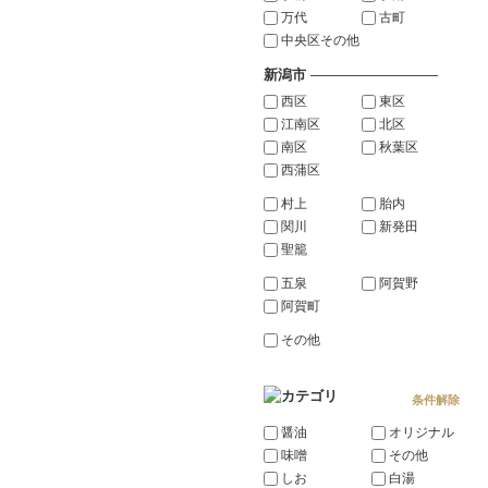
万代
古町
中央区その他
新潟市
―――――――――
西区
東区
江南区
北区
南区
秋葉区
西蒲区
村上
胎内
関川
新発田
聖籠
五泉
阿賀野
阿賀町
その他
条件解除
醤油
オリジナル
味噌
その他
しお
白湯