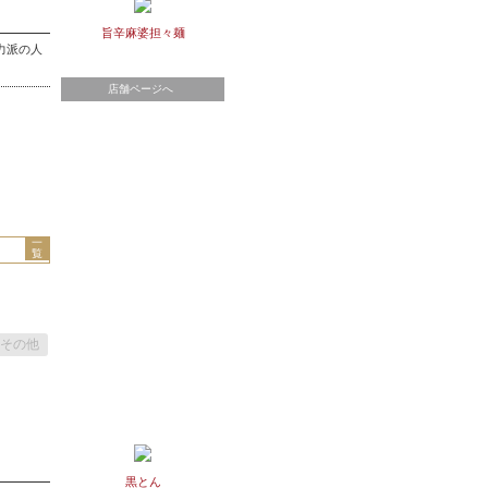
旨辛麻婆担々麺
力派の人
店舗ページへ
一
覧
その他
黒とん