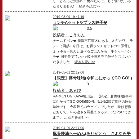
リ、とろっと焼豚昨日食べたのに、もう食べたい🍜
たまりません❗️ ...
続きを読む>>
2019-08-09 19:47:19
ランチAセット✨プラス餃子❤️
3.5
投稿者：こうちん
チームドボン❤️ 新潟市江南区にある、オギカワ。 ラ
ンチで再訪✨今日は、お得ランチセットの✨ 豚骨し
ょうゆらーめんと選べるごはんから、半チャーハン
を❤️ 周年祭で頂いた✨餃子無料券で餃子と共にいた
だきました ...
続きを読む>>
2019-05-01 22:19:06
【限定】豚骨味噌(令和にむかってGO GO!!)
3
投稿者：あるび
RA-MEN OGIKAWA亀田店、【限定】豚骨味噌(令和
にむかってGO GO!!)550円。5/1·5/2限定価格の豚骨
味噌です。令和最初のラーメンでしたが、味は想像
どおりで、味の濃さを調整できるスープがついてき
ます。 ...
続きを読む>>
2019-04-29 22:17:00
豚骨醤油らーめん(ありがとう、さよなら平