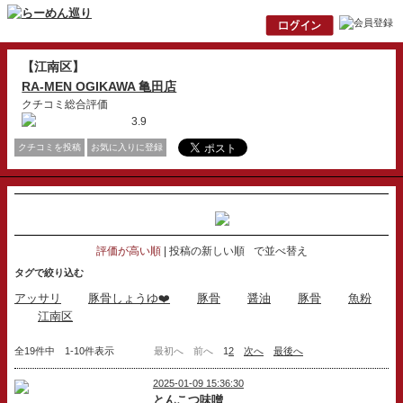
【江南区】
RA-MEN OGIKAWA 亀田店
クチコミ総合評価
3.9
クチコミを投稿
お気に入りに登録
評価が高い順
投稿の新しい順
で並べ替え
タグで絞り込む
アッサリ
豚骨しょうゆ❤️
豚骨
醤油
豚骨
魚粉
江南区
全19件中 1-10件表示
最初へ
前へ
1
2
次へ
最後へ
2025-01-09 15:36:30
とんこつ味噌