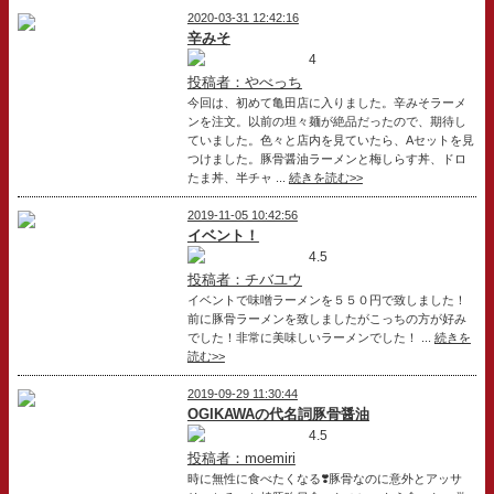
2020-03-31 12:42:16
辛みそ
4
投稿者：やべっち
今回は、初めて亀田店に入りました。辛みそラーメ
ンを注文。以前の坦々麺が絶品だったので、期待し
ていました。色々と店内を見ていたら、Aセットを見
つけました。豚骨醤油ラーメンと梅しらす丼、ドロ
たま丼、半チャ ...
続きを読む>>
2019-11-05 10:42:56
イベント！
4.5
投稿者：チバユウ
イベントで味噌ラーメンを５５０円で致しました！
前に豚骨ラーメンを致しましたがこっちの方が好み
でした！非常に美味しいラーメンでした！ ...
続きを
読む>>
2019-09-29 11:30:44
OGIKAWAの代名詞豚骨醤油
4.5
投稿者：moemiri
時に無性に食べたくなる❣️豚骨なのに意外とアッサ