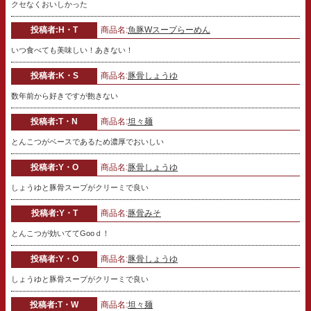
クセなくおいしかった
投稿者:H・T
商品名:
魚豚Wスープらーめん
いつ食べても美味しい！あきない！
投稿者:K・S
商品名:
豚骨しょうゆ
数年前から好きですが飽きない
投稿者:T・N
商品名:
坦々麺
とんこつがベースであるため濃厚でおいしい
投稿者:Y・O
商品名:
豚骨しょうゆ
しょうゆと豚骨スープがクリーミで良い
投稿者:Y・T
商品名:
豚骨みそ
とんこつが効いててGooｄ！
投稿者:Y・O
商品名:
豚骨しょうゆ
しょうゆと豚骨スープがクリーミで良い
投稿者:T・W
商品名:
坦々麺