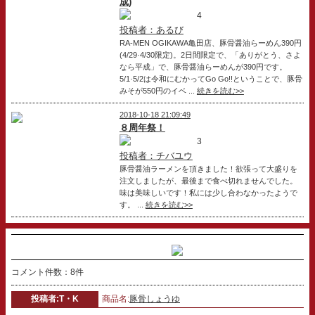
成)
4
投稿者：あるび
RA-MEN OGIKAWA亀田店、豚骨醤油らーめん390円
(4/29·4/30限定)。2日間限定で、「ありがとう、さよ
なら平成」で、豚骨醤油らーめんが390円です。
5/1·5/2は令和にむかってGo Go!!ということで、豚骨
みそが550円のイベ ...
続きを読む>>
2018-10-18 21:09:49
８周年祭！
3
投稿者：チバユウ
豚骨醤油ラーメンを頂きました！欲張って大盛りを
注文しましたが、最後まで食べ切れませんでした。
味は美味しいです！私には少し合わなかったようで
す。 ...
続きを読む>>
コメント件数：8件
投稿者:T・K
商品名:
豚骨しょうゆ