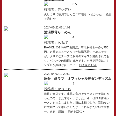
3.5
投稿者：デシデシ
久しぶりに荻川でとんこつ味噌🍜 うまかった ...
続き
を読む>>
2024-05-22 08:14:09
清湯豚骨らーめん
4
投稿者：あるび
RA-MEN OGIKAWA亀田店、清湯豚骨らーめん750
円。定番メニューとなった清湯豚骨らーめんです
が、クリアなスープに豚骨のエキスが凝縮されてお
り、パツパツの細麺も好みです。クリア豚骨は、シ
ンプルな具材が合ってい ...
続きを読む>>
2020-04-02 12:22:50
豚骨 愛ラブ オフィシャル豚ダンディズム
4
投稿者：やべっち
連日の来店です。昨日の辛みそラーメンが美味しか
ったので、また来ちゃいました。今日は豚骨醤油ラ
ーメンを注文しました。麺は太麺でした。醤油なの
に太麺？って思いましたが、これがまたいいですね
ー。まあ、細麺 ...
続きを読む>>