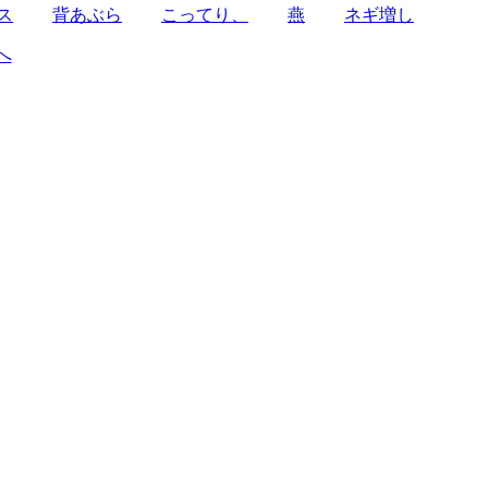
ス
背あぶら
こってり、
燕
ネギ増し
へ