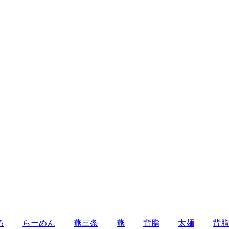
ろ
らーめん
燕三条
燕
背脂
太麺
背脂