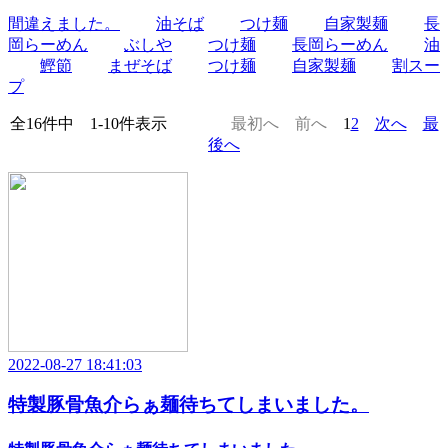
間違えました。
油そば
つけ麺
自家製麺
長
岡らーめん
ぶしや
つけ麺
長岡らーめん
油
鰹節
まぜそば
つけ麺
自家製麺
割スー
プ
全16件中 1-10件表示
最初へ
前へ
1
2
次へ
最
後へ
2022-08-27 18:41:03
特製豚骨魚介らぁ麺待ちてしまいました。