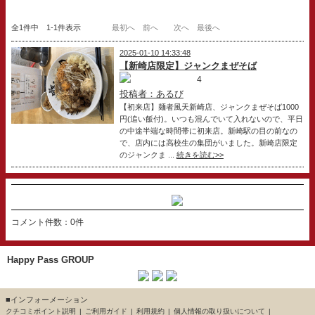
全1件中 1-1件表示
最初へ
前へ
次へ
最後へ
2025-01-10 14:33:48
【新崎店限定】ジャンクまぜそば
4
投稿者：あるび
【初来店】麺者風天新崎店、ジャンクまぜそば1000
円(追い飯付)。いつも混んでいて入れないので、平日
の中途半端な時間帯に初来店。新崎駅の目の前なの
で、店内には高校生の集団がいました。新崎店限定
のジャンクま ...
続きを読む>>
コメント件数：0件
Happy Pass GROUP
■インフォーメーション
クチコミポイント説明
ご利用ガイド
利用規約
個人情報の取り扱いについて