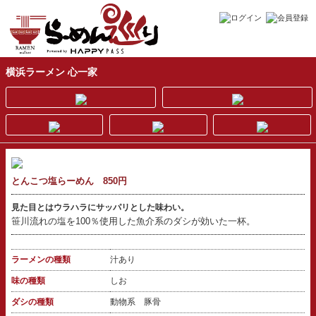
横浜ラーメン 心一家
とんこつ塩らーめん 850円
見た目とはウラハラにサッパリとした味わい。
笹川流れの塩を100％使用した魚介系のダシが効いた一杯。
ラーメンの種類
汁あり
味の種類
しお
ダシの種類
動物系 豚骨