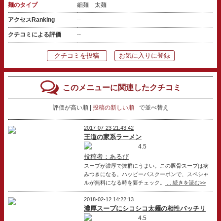
麺のタイプ
細麺 太麺
アクセスRanking
--
クチコミによる評価
--
クチコミを投稿
お気に入りに登録
このメニューに関連したクチコミ
評価が高い順
投稿の新しい順
で並べ替え
2017-07-23 21:43:42
王道の家系ラーメン
4.5
投稿者：あるび
スープが濃厚で抜群にうまい。この豚骨スープは病
みつきになる。ハッピーパスクーポンで、スペシャ
ルが無料になる時を要チェック。
... 続きを読む>>
2018-02-12 14:22:13
濃厚スープにシコシコ太麺の相性バッチリ
4.5