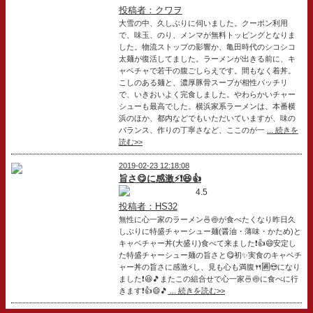
投稿者：クワヲ
大雪の中、久しぶりに伺いました。クーポン利用
で、味玉、のり、メンマが無料トッピングとなりま
した。物流ストップの影響か、亀田時代のシコシコ
太麺が復活してました。ラーメンが出きる前に、キ
ャベチャで若干の腹ごしらえです。間もなく着丼。
こしのある麺と、濃厚豚骨スープが相性バッチリ
で、いきおいよく完食しました。やわらかいチャー
シューも最高でした。横浜家系ラーメンは、本番横
浜のほか、都内などでもいただいていますが、味の
バランス、作りの丁寧さなど、ここのが一
... 続きを
読む>>
2019-02-23 12:18:08
旨さ😋に感激⚡❗😆👍
4.5
投稿者：HS32
無性に心一家のラーメン🍜🍥が食べたくなり昨日久
しぶりに特盛チャーシュー麺(醤油・薄味・かため)と
キャベチャー丼(大盛り)食べて来ました❗👍😄安定し
た特盛チャーシュー麺の旨さと😋初✨実食のキャベチ
ャー丼の旨さに感激⚡し、見も心も満腹🍴🈵😍になり
ました❗😆🎵またこの組合せで心一家🍜🍥に食べに行
きます❗👍😄🎵
... 続きを読む>>