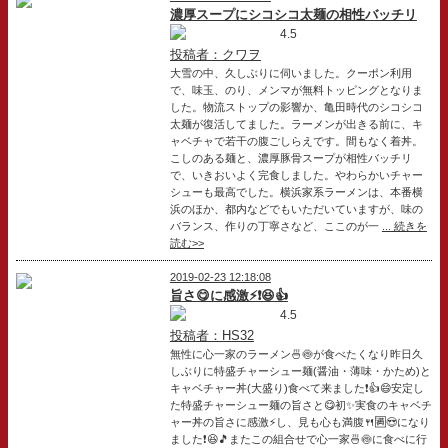
濃厚スープにシコシコ太麺の相性バッチリ
4.5
投稿者：クワヲ
大雪の中、久しぶりに伺いました。クーポン利用
で、味玉、のり、メンマが無料トッピングとなりま
した。物流ストップの影響か、亀田時代のシコシコ
太麺が復活してました。ラーメンが出きる前に、キ
ャベチャで若干の腹ごしらえです。間もなく着丼。
こしのある麺と、濃厚豚骨スープが相性バッチリ
で、いきおいよく完食しました。やわらかいチャー
シューも最高でした。横浜家系ラーメンは、本番横
浜のほか、都内などでもいただいていますが、味の
バランス、作りの丁寧さなど、ここのが一
... 続きを
読む>>
2019-02-23 12:18:08
旨さ😋に感激⚡❗😆👍
4.5
投稿者：HS32
無性に心一家のラーメン🍜🍥が食べたくなり昨日久
しぶりに特盛チャーシュー麺(醤油・薄味・かため)と
キャベチャー丼(大盛り)食べて来ました❗👍😄安定し
た特盛チャーシュー麺の旨さと😋初✨実食のキャベチ
ャー丼の旨さに感激⚡し、見も心も満腹🍴🈵😍になり
ました❗😆🎵またこの組合せで心一家🍜🍥に食べに行