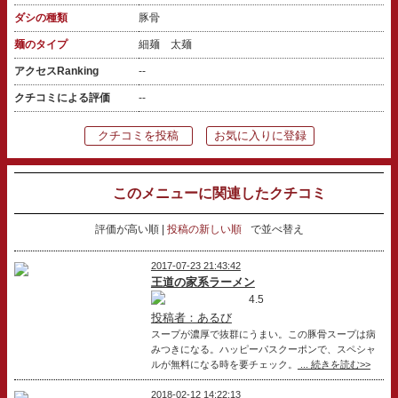
ダシの種類
豚骨
麺のタイプ
細麺 太麺
アクセスRanking
--
クチコミによる評価
--
クチコミを投稿
お気に入りに登録
このメニューに関連したクチコミ
評価が高い順
投稿の新しい順
で並べ替え
2017-07-23 21:43:42
王道の家系ラーメン
4.5
投稿者：あるび
スープが濃厚で抜群にうまい。この豚骨スープは病
みつきになる。ハッピーパスクーポンで、スペシャ
ルが無料になる時を要チェック。
... 続きを読む>>
2018-02-12 14:22:13