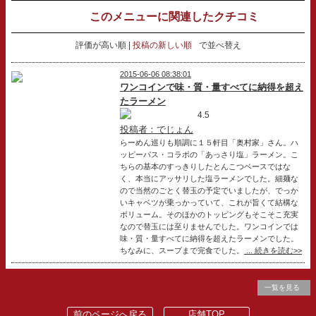
このメニューに関連したクチコミ
評価が高い順
投稿の新しい順
で並べ替え
2015-06-06 08:38:01
ワンコインで味・質・量すべてに納得を超え
たラーメン
4.5
投稿者：でじょん
らーめん巡りも順調に１５軒目「奥村家」さん。ハ
ッピーパス・コラボの「あっさり塩」ラーメン。こ
ちらの基本のすっきりしたとんこつベースではな
く、本当にアッサリした塩ラーメンでした。細麺な
ので当然のごとく替玉の予定でいましたが、でっか
いキャベツが乗っかっていて、これが旨くて結構な
ボリューム。そのほかのトッピングもそこそこ充実
なので替玉には至りませんでした。ワンコインでは
味・質・量すべてに納得を超えたラーメンでした。
ちなみに、スープまで完食でした。
... 続きを読む>>
一覧を見る
前のページへ戻る
店舗TOP