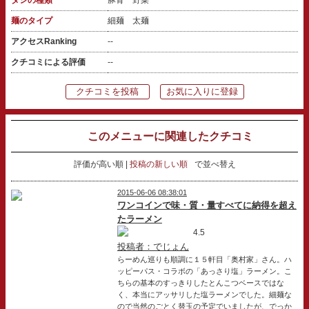
麺のタイプ
細麺 太麺
アクセスRanking
--
クチコミによる評価
--
クチコミを投稿
お気に入りに登録
このメニューに関連したクチコミ
評価が高い順
投稿の新しい順
で並べ替え
2015-06-06 08:38:01
ワンコインで味・質・量すべてに納得を超え
たラーメン
4.5
投稿者：でじょん
らーめん巡りも順調に１５軒目「奥村家」さん。ハ
ッピーパス・コラボの「あっさり塩」ラーメン。こ
ちらの基本のすっきりしたとんこつベースではな
く、本当にアッサリした塩ラーメンでした。細麺な
ので当然のごとく替玉の予定でいましたが、でっか