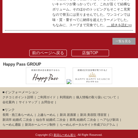
いキャベツが乗っかっていて、これが旨くて結構な
ボリューム。そのほかのトッピングもそこそこ充実
なので替玉には至りませんでした。ワンコインでは
味・質・量すべてに納得を超えたラーメンでした。
ちなみに、スープまで完食でした。
... 続きを読む>>
一覧を見る
前のページへ戻る
店舗TOP
Happy Pass GROUP
■インフォーメーション
クチコミポイント説明
ご利用ガイド
利用規約
個人情報の取り扱いについて
会社案内
サイトマップ
お問合せ
■リンク
長岡・燕三条らーめん
上越らーめん
新潟 居酒屋
新潟 美容院 理容室
新潟市 結婚式 二次会
仙台市 結婚式 二次会
群馬 結婚式 二次会
ヘアなび新潟
らーめん通販
新潟ホームページ制作
らーめんポータルサイト作成プログラム
Copyright (C)
新潟らーめん巡り
. All Right Reserved.