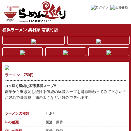
横浜ラーメン 奥村家 南紫竹店
ラーメン 750円
コク深く繊細な家系豚骨スープ!!
創業から継ぎ足し続ける伝統の豚骨スープを是非味わってみて下さい!!
お好みで味調整、麺の太さなどお好みで選べます。
ラーメンの種類
汁あり
味の種類
醤油 豚骨
ダシの種類
豚骨 野菜