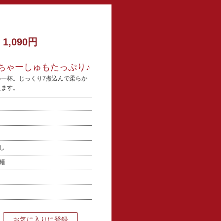
,090円
なちゃーしゅもたっぷり♪
一杯。じっくり7煮込んで柔らか
えます。
干し
製麺
お気に入りに登録