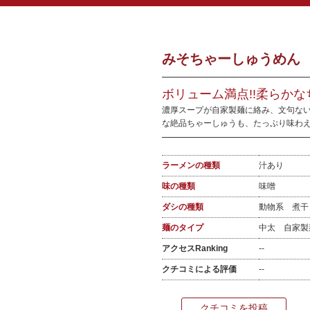
みそちゃーしゅうめん 1
ボリューム満点!!柔らか
濃厚スープが自家製麺に絡み、文句ない
な絶品ちゃーしゅうも、たっぷり味わ
ラーメンの種類
汁あり
味の種類
味噌
ダシの種類
動物系 煮
麺のタイプ
中太 自家
アクセスRanking
--
クチコミによる評価
--
クチコミを投稿