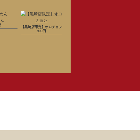
めん
円
【黒埼店限定】オロチョン
900円