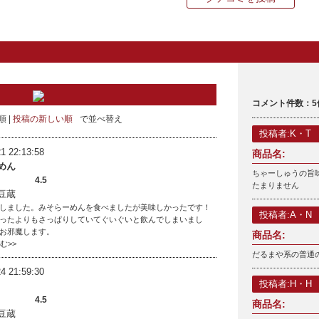
コメント件数：5
順
投稿の新しい順
で並べ替え
投稿者:K・T
1 22:13:58
商品名:
めん
ちゃーしゅうの旨
4.5
たまりません
豆蔵
しました。みそらーめんを食べましたが美味しかったです！
投稿者:A・N
ったよりもさっぱりしていてぐいぐいと飲んでしまいまし
お邪魔します。
商品名:
読む>>
だるまや系の普通
4 21:59:30
投稿者:H・H
4.5
商品名:
豆蔵