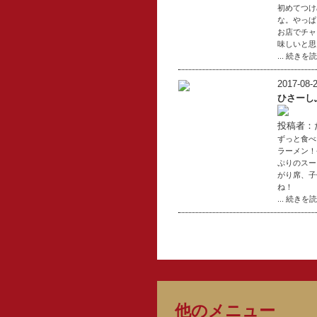
初めてつけ
な。やっぱ
お店でチャ
味しいと思
... 続きを
2017-08-2
ひさーし
投稿者：
ずっと食べ
ラーメン！
ぷりのスー
がり席、子
ね！
... 続きを
他のメニュー