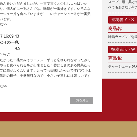
スープ、麺、具と
めんをいただきましたが、一言で言うと少ししょっぱいか
べてもあきない味
り、個人的に一兆さんでは、味噌が一番好きです。いろんな
ーシュー丼を食べていますがここのチャーシュー丼が一番美
います。
投稿者:Y・S
読む>>
商品名:
7 16:09:43
味噌ラーメンでは
ぶりの一兆
4.5
投稿者:K・W
たらこ
商品名:
たかった一兆のみそラーメン！ずっと忘れられなかったみそ
やっと食べられる事が出来ました！香ばしさのある野菜たっ
チャーシューも好
プに麺がよく合います。とっても美味しかったです(^0^)小上
供用の椅子、中盛無料なので、小さい子連れには嬉しいです
読む>>
一覧を見る