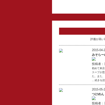
評価が高い
2015-04-2
みそらー
投稿者：
初めて来店
スープが思
た。また、
... 続きを
2015-05-2
つけめん
投稿者：