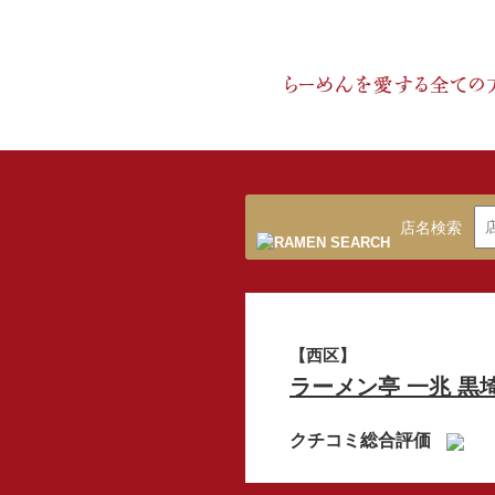
店名検索
【西区】
ラーメン亭 一兆 黒
クチコミ総合評価