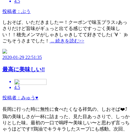
4.5
投稿者：ぶう
しおそば、いただきましたー！クーポンで味玉プラス♪あっ
さりだけど旨味がギュっと出てる感じですっごく美味し
い！！穂先メンマがしゃきしゃきしてて好きでした( ´∀｀ )b
ごちそうさまでした！
... 続きを読む>>
2020-01-29 22:51:35
最高に美味しい‼️
4.5
投稿者：みゅう♥
長岡に行った時に無性に食べたくなる祥気の、しおそば❤️⤴️
鶏の美味しさが一杯に詰まった、見た目あっさりで、しっか
りとした味。最初の一口で嗚呼〜美味しい〜と思わず言っち
ゃうほどです‼️鶏油でキラキラしたスープにも感動。次回、