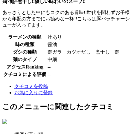
鶏×鰹×煮干し!!優しい味わいのスープ!!
あっさりとした中にもコクのある旨味!!世代を問わずお子様
から年配の方までにお勧めな一杯!!こちらは豚バラチャーシ
ューが入ってます。
ラーメンの種類
汁あり
味の種類
醤油
ダシの種類
鶏ガラ カツオだし 煮干し 鶏
麺のタイプ
中細
アクセスRanking
--
クチコミによる評価
--
クチコミを投稿
お気に入りに登録
このメニューに関連したクチコミ