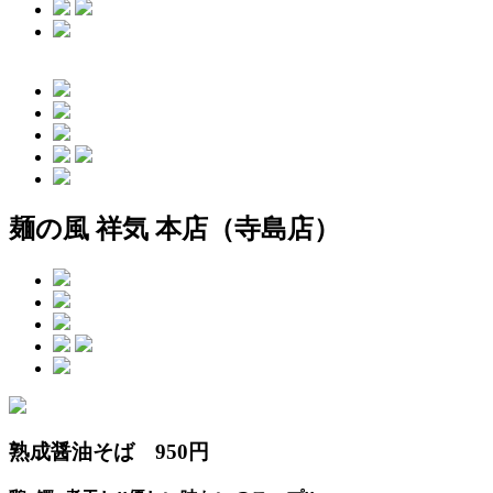
麺の風 祥気 本店（寺島店）
熟成醤油そば 950円