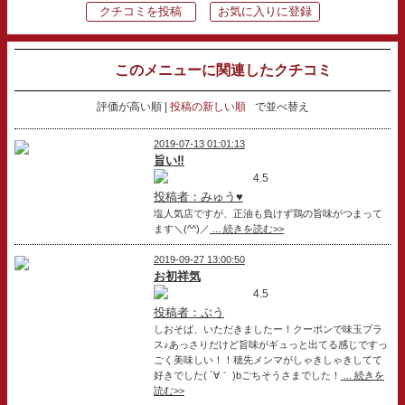
クチコミを投稿
お気に入りに登録
このメニューに関連したクチコミ
評価が高い順
投稿の新しい順
で並べ替え
2019-07-13 01:01:13
旨い‼️
4.5
投稿者：みゅう♥
塩人気店ですが、正油も負けず鶏の旨味がつまって
ます＼(^^)／
... 続きを読む>>
2019-09-27 13:00:50
お初祥気
4.5
投稿者：ぶう
しおそば、いただきましたー！クーポンで味玉プラ
ス♪あっさりだけど旨味がギュっと出てる感じですっ
ごく美味しい！！穂先メンマがしゃきしゃきしてて
好きでした( ´∀｀ )bごちそうさまでした！
... 続きを
読む>>