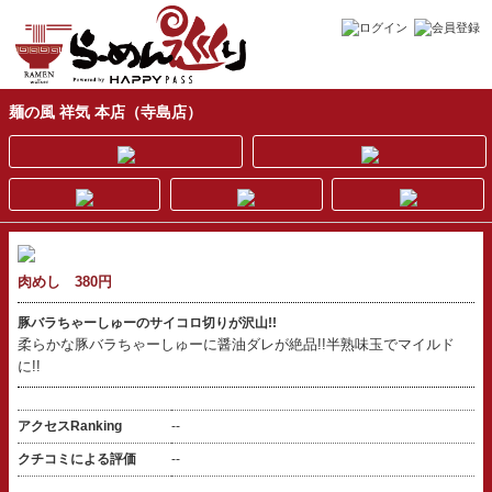
麺の風 祥気 本店（寺島店）
肉めし 380円
豚バラちゃーしゅーのサイコロ切りが沢山!!
柔らかな豚バラちゃーしゅーに醤油ダレが絶品!!半熟味玉でマイルド
に!!
アクセスRanking
--
クチコミによる評価
--