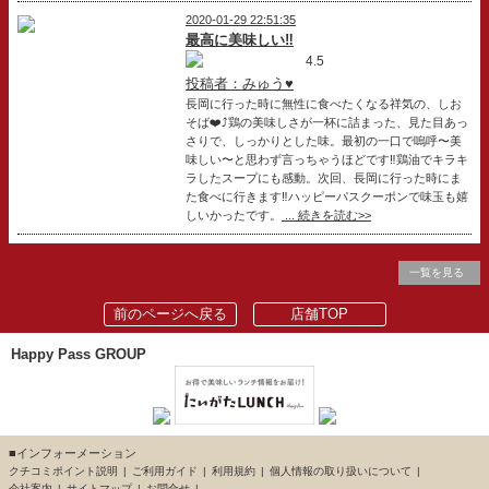
2020-01-29 22:51:35
最高に美味しい‼️
4.5
投稿者：みゅう♥
長岡に行った時に無性に食べたくなる祥気の、しお
そば❤️⤴️鶏の美味しさが一杯に詰まった、見た目あっ
さりで、しっかりとした味。最初の一口で嗚呼〜美
味しい〜と思わず言っちゃうほどです‼️鶏油でキラキ
ラしたスープにも感動。次回、長岡に行った時にま
た食べに行きます‼️ハッピーパスクーポンで味玉も嬉
しいかったです。
... 続きを読む>>
一覧を見る
前のページへ戻る
店舗TOP
Happy Pass GROUP
■インフォーメーション
クチコミポイント説明
ご利用ガイド
利用規約
個人情報の取り扱いについて
会社案内
サイトマップ
お問合せ