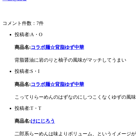
コメント件数：7件
投稿者:A・O
商品名:
コラボ麺☆背脂ゆず中華
背脂醤油に岩のりと柚子の風味がマッチしてうまい
投稿者:S・I
商品名:
コラボ麺☆背脂ゆず中華
こってりらーめんのはずなのにしつこくなくゆずの風味
投稿者:T・T
商品名:
けにじろう
二郎系らーめんは味よりボリューム、というイメージが