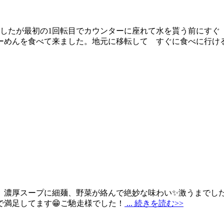
したが最初の1回転目でカウンターに座れて水を貰う前にすぐ
らーめんを食べて来ました。地元に移転して すぐに食べに行け
厚スープに細麺、野菜が絡んで絶妙な味わい✨激うまでしたよ‼
ので満足してます😁ご馳走様でした！
... 続きを読む>>