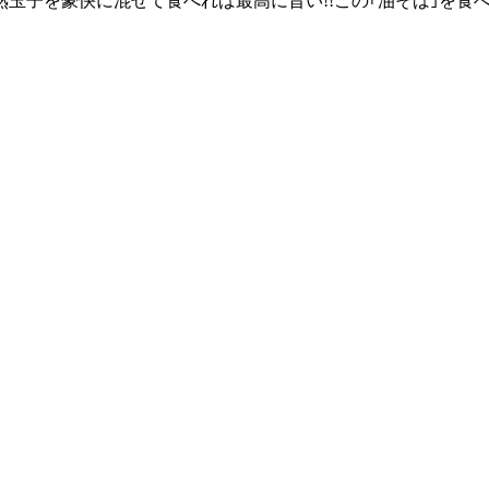
玉子を豪快に混ぜて食べれば最高に旨い!!この｢油そば｣を食