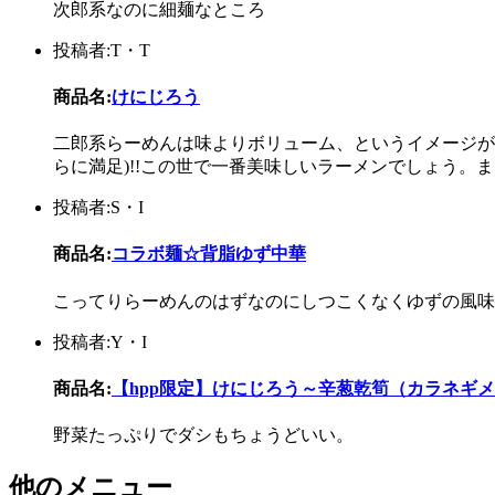
次郎系なのに細麺なところ
投稿者:T・T
商品名:
けにじろう
二郎系らーめんは味よりボリューム、というイメージが
らに満足)!!この世で一番美味しいラーメンでしょう。
投稿者:S・I
商品名:
コラボ麺☆背脂ゆず中華
こってりらーめんのはずなのにしつこくなくゆずの風味
投稿者:Y・I
商品名:
【hpp限定】けにじろう～辛葱乾筍（カラネギ
野菜たっぷりでダシもちょうどいい。
他のメニュー