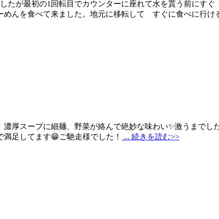
したが最初の1回転目でカウンターに座れて水を貰う前にすぐ
らーめんを食べて来ました。地元に移転して すぐに食べに行け
厚スープに細麺、野菜が絡んで絶妙な味わい✨激うまでしたよ‼
ので満足してます😁ご馳走様でした！
... 続きを読む>>