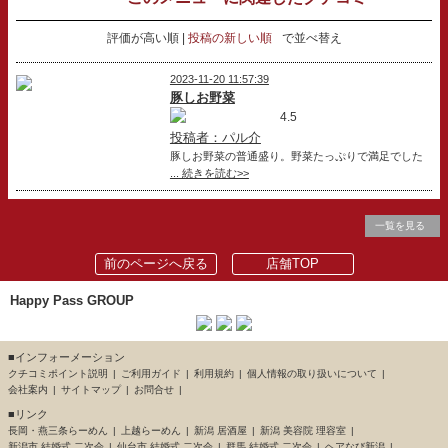
評価が高い順
投稿の新しい順
で並べ替え
2023-11-20 11:57:39
豚しお野菜
4.5
投稿者：パル介
豚しお野菜の普通盛り。野菜たっぷりで満足でした
... 続きを読む>>
一覧を見る
前のページへ戻る
店舗TOP
Happy Pass GROUP
■インフォーメーション
クチコミポイント説明
ご利用ガイド
利用規約
個人情報の取り扱いについて
会社案内
サイトマップ
お問合せ
■リンク
長岡・燕三条らーめん
上越らーめん
新潟 居酒屋
新潟 美容院 理容室
新潟市 結婚式 二次会
仙台市 結婚式 二次会
群馬 結婚式 二次会
ヘアなび新潟