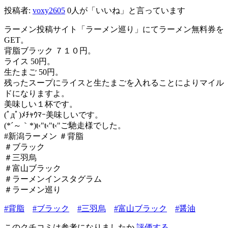
投稿者:
voxy2605
0人が「いいね」と言っています
ラーメン投稿サイト「ラーメン巡り」にてラーメン無料券を
GET。
背脂ブラック ７１０円。
ライス 50円。
生たまご 50円。
残ったスープにライスと生たまごを入れることによりマイル
ドになりますよ。
美味しい１杯です。
(ﾟдﾟ)ﾒﾁｬｳﾏｰ美味しいです。
(*´～｀*)ŧ‹"ŧ‹"ŧ‹"ご馳走様でした。
#新潟ラーメン ＃背脂
＃ブラック
＃三羽烏
＃富山ブラック
＃ラーメンインスタグラム
＃ラーメン巡り
#背脂
#ブラック
#三羽烏
#富山ブラック
#醤油
このクチコミは参考になりましたか
評価する