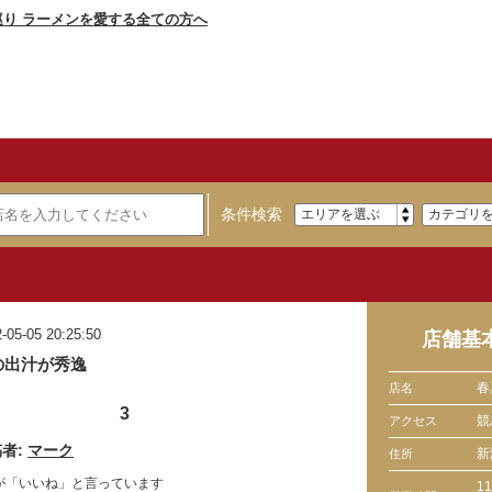
条件検索
-05-05 20:25:50
店舗基
の出汁が秀逸
春
店名
3
競
アクセス
者:
マーク
新
住所
が「いいね」と言っています
11