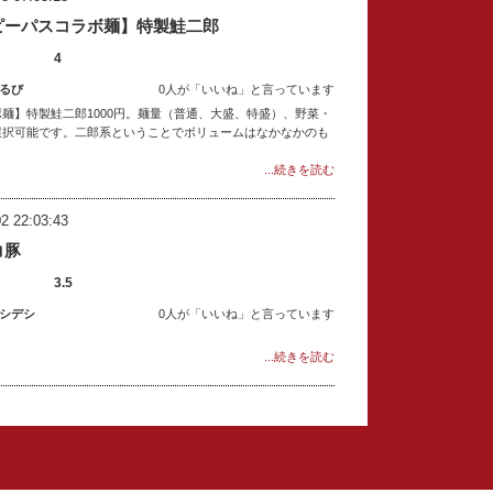
ピーパスコラボ麺】特製鮭二郎
4
るび
0人が「いいね」と言っています
麺】特製鮭二郎1000円。麺量（普通、大盛、特盛）、野菜・
選択可能です。二郎系ということでボリュームはなかなかのも
...続きを読む
2 22:03:43
コ豚
3.5
シデシ
0人が「いいね」と言っています
...続きを読む