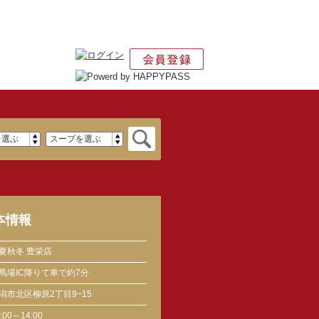
本情報
夏秋冬 豊栄店
馬場IC降りて車で約7分
潟市北区柳原2丁目9−15
:00～14:00