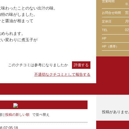
営業時間
※
に味わったことのない出汁の味。
営
お問合せ時間
独特の味がしました。
汁と醤油が相まって
月
定休日
02
TEL
進められます。
HP
ない変わりに煮玉子が
HP（携帯）
このクチコミは参考になりましたか
評価する
不適切なクチコミとして報告する
投稿がありませ
順
投稿の新しい順
で並べ替え
8 07:05:18