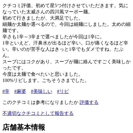
クチコミ評価、初めて星5つ付けさせていただきます。気に
なっていた太威さんの四川風マーボー麺。
初めて行きましたが、大満足でした。
細麺か太麺か選べるので、今回は細麺にしました。太めの細
麺です。
辛さも1辛～3辛まで選べましたが今回は1辛に。
1辛といえど、汗鼻水が出るほど辛い。口が痛くなるほど辛
い。辛いのが苦手な人はきっと1辛でもダメですね、たぶ
ん。
スープにはコクがあり、スープが麺に絡んですごく美味しか
ったです。
今度は太麺で食べたいと思いました。
100%リピします。ごちそうさまでした。
#辛
#麻婆
#美味しい
#リピ
このクチコミは参考になりましたか
評価する
不適切なクチコミとして報告する
店舗基本情報