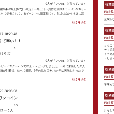
0人が「いいね」と言っています
投稿者
 6/1(土)6/2(日)限定】〜蛤出汁〜貝香る潮豚骨ラーメン950円＋
商品名:
村で開催されているイベントの限定麺です。5/11(土)から４週に渡
豆腐が
...続きを読む
投稿者
17 18:29:48
商品名:
くて辛い！！
とんこ
4
チ！焼
：けろぽ
くて絶
トしま
0人が「いいね」と言っています
ハッピーパスクーポンで味玉トッピングしました。一緒に来店した知人
投稿者
員の麺が到着後、並べて撮影。5辛の見た目ヤバw4辛は美味しかったで
商品名:
...続きを読む
辛味も
22 20:03:08
投稿者
ワンコイン
商品名:
3.5
：ひーくん
汁なし