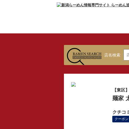
店名検索
【東区
麺家 
クチコ
クーポン