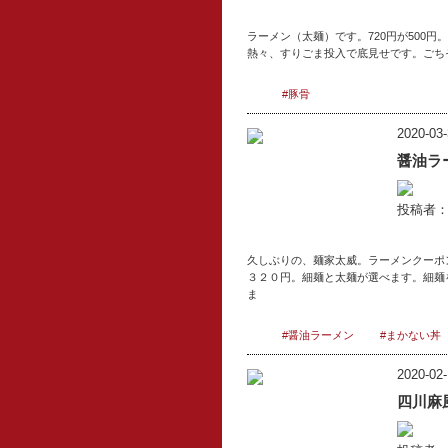
ラーメン（太麺）です。720円が500
熱々、すりごま投入で底見せです。ごち
#豚骨
2020-03-
醤油ラ
投稿者：v
久しぶりの、麺家太威。ラーメンクーポ
３２０円。細麺と太麺が選べます。細麺を
ま
#醤油ラーメン
#まかない丼
2020-02-
四川麻