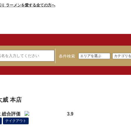
条件検索
】
太威 本店
ミ総合評価
3.9
テイクアウト