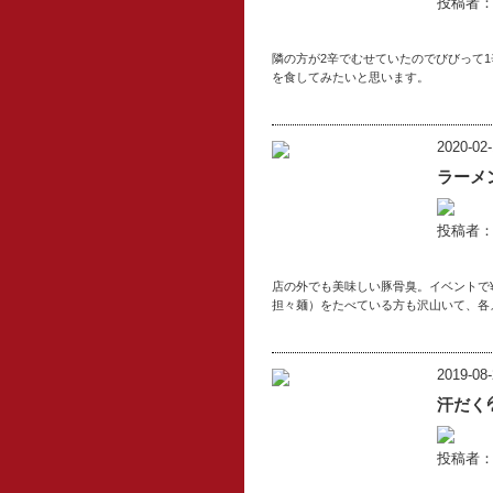
投稿者：l
隣の方が2辛でむせていたのでびびって
を食してみたいと思います。
2020-02-
ラーメ
投稿者：l
店の外でも美味しい豚骨臭。イベントで
担々麺）をたべている方も沢山いて、各
2019-08-
汗だく
投稿者