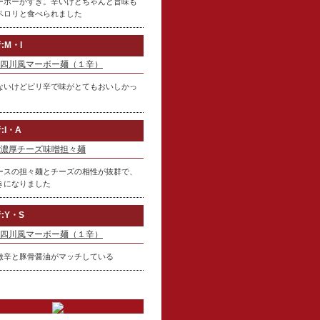
ーボーがすき。辛いけどちゃんと旨味も
ペロリと食べられました
:M・I
四川風マーボー麺（１辛）
ないけどピリ辛で味がとてもおいしかっ
:I・A
濃厚チーズ味噌担々麺
ースの担々麺とチーズの相性が抜群で、
きになりました
:Y・S
四川風マーボー麺（１辛）
激辛と豚骨醤油がマッチしている