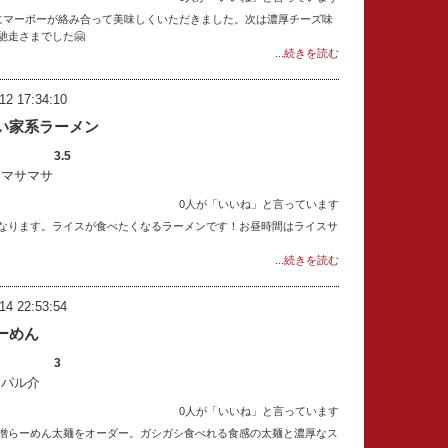
にマーボーが絡み合って美味しくいただきました。次は濃厚チーズ味
馳走さまでした🤗
...続きを読む
12 17:34:10
い家系ラーメン
3.5
：マサマサ
0人が「いいね」と言っています
なります。ライスが食べたくなるラーメンです！お昼時間はライスサ
...続きを読む
14 22:53:54
ーめん
3
：パル介
0人が「いいね」と言っています
噌らーめん太麺をオーダー。ガシガシ食べれる食感の太麺と濃厚なス