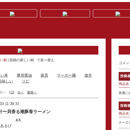
い順
投稿の新しい順
で並べ替え
コメン
ない丼
豚骨醤油
家系
マーボー麺
激辛
投稿者
美味しい
リピ
商品名:
前へ
1
2
3
次へ
最後へ
普通に
03 11:39:31
投稿者
汁〜貝香る潮豚骨ラーメン
商品名:
4.5
チーズ
：あるび