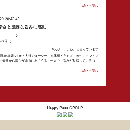
。
...続きを読む
29 20:42:43
辛さと濃厚な旨みに感動
5
：のりじ
0人が「いいね」と言っています
川風麻婆麺を1辛・太麺でオーダー。麻婆麺と言えば、後からドンドン
は最初から辛さが前面に出てくる。一方で、旨みが凝縮しているの
...続きを読む
Happy Pass GROUP