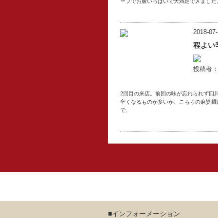
ープでお腹いっぱいで大満足で〆ました
2018-07-
程よい
投稿者
2回目の来店。前回の味が忘れられず四
辛くなるものが多いが、こちらの麻婆麺
で、
■インフォーメーション