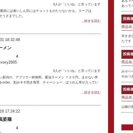
あるマ
0人が「いいね」と言っています
あって
円。量的には食いしん坊にはチョットものたりないかも。スープは
そうさまでした。
投稿者
...続きを読む
商品名:
辛すぎ
31 18:32:48
たです
ーメン
投稿者
4
oxy2605
商品名:
0人が「いいね」と言っています
みそベ
やみつ
ン新潟の、アプリで一杯無料。醤油ラーメン ７２０円。まかない丼
order。刻みネギ焼き海苔、チャーシュー、ほうれん草が入ってい
投稿者
...続きを読む
商品名:
山椒の
18 17:24:22
風婆麺
4