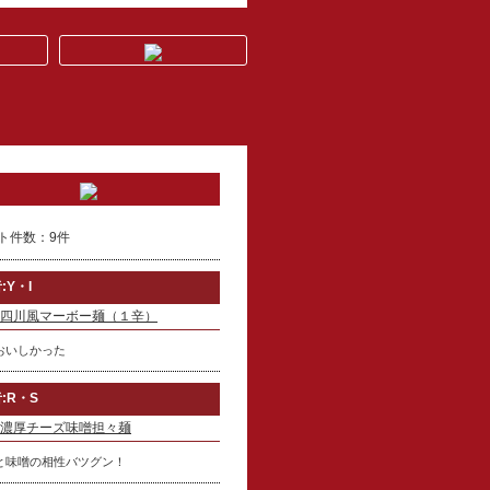
ト件数：9件
:Y・I
四川風マーボー麺（１辛）
おいしかった
:R・S
濃厚チーズ味噌担々麺
と味噌の相性バツグン！