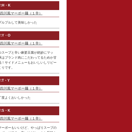
:H・K
四川風マーボー麺（１辛）
プルプルして美味しかった
:Y・O
四川風マーボー麺（１辛）
つスープと辛い麻婆豆腐が絶妙にマッ
豚はブランド肉にこだわってるためか甘
品！サイドメニューもおいしいしリピー
くりです。
:T・Y
四川風マーボー麺（１辛）
丁度よくおいしかった
:S・K
四川風マーボー麺（１辛）
マーボーもいいけど、やっぱりスープの