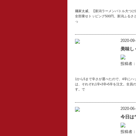
麺家太威、【新潟ラーメンバトル大つけ麺博④
全部乗せトッピング500円。新潟ふるさと
っ
2020-09-
美味し
投稿者
1から5まで辛さが選べたので、4辛に
は、それぞれ1辛•3辛•5辛を注文。全
す。で
2020-06-
今日は
投稿者