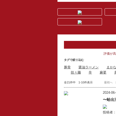
評価が高
タグで絞り込む
豚骨
醤油ラーメン
まか
担々麺
辛
麻婆
全21件中 1-10件表示
最初へ
2024-06-
〜蛤出
投稿者