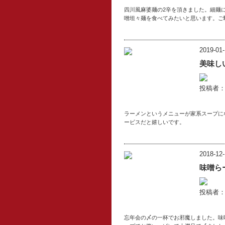
四川風麻婆麺の2辛を頂きました。細麺
噌坦々麺を食べてみたいと思います。ご
2019-01-
美味し
投稿者
ラーメンというメニューが家系スープに
ービスだと嬉しいです。
2018-12-
味噌ら
投稿者
忘年会の〆の一杯でお邪魔しました。味