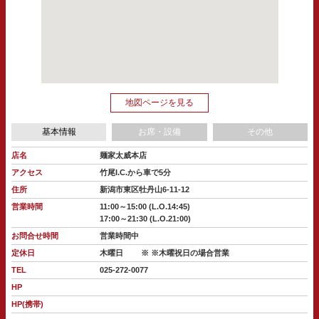
地図ページを見る
基本情報
お席・設備
その他
店名
麺家太威本店
アクセス
竹尾I.C.から車で5分
住所
新潟市東区牡丹山6-11-12
営業時間
11:00～15:00 (L.O.14:45)
17:00～21:30 (L.O.21:00)
お問合せ時間
営業時間中
定休日
木曜日
※ ※木曜祝日の場合営業
TEL
025-272-0077
HP
HP(携帯)