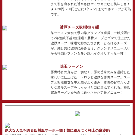
まで引き出された旨辛さはヤミツキになる美味しさ！
★＋20円～30円ごとに1辛～5辛まで辛さアップが可能
です。
濃厚チーズ味噌担々麺
某ラーメン大会で県内準グランプリ獲得、一般投票に
て2年連続下越1位通過！豚骨スープとゴマで仕上げた
濃厚スープ・味噌で炒めたひき肉・とろけるチーズ
が、麺と共に濃厚に絡み合う、グランドメニュー入り
から根強いファンも多い超ハイクオリティな一杯！
味玉ラーメン
豚骨特有の臭みは一切なく、豚の旨味のみを凝縮した
味わいに仕上げた、トロッと濃厚な豚骨スープ。スー
プと相性抜群な中太麺がよく絡み、豚骨の旨味たっぷ
りな濃厚スープをしっかりと口に運んでくれる。横浜
家系ラーメンを独自に進化させた定番メニュー！
絶大な人気を誇る四川風マーボー麺！麺に絡みつく極上の麻婆餡