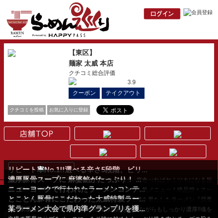
【東区】
麺家 太威 本店
クチコミ総合評価
3.9
クーポン
テイクアウト
クチコミを投稿
お気に入りに登録
リピート率No.1!!選べる辛さ5段階、ビリ...
濃厚豚骨スープに 麻婆餡がたっぷり！ ...
爽やかな山椒の辛みと濃厚豚骨醤油のコラボは一度食べればヤミツキになる旨
ニューヨークで行われたラーメンコンテ...
さ。1辛でも充分に...
担々麺と麻婆麺の美味しいところを掛け合わせた人気メニュー！絶品担々スー
とことん豚骨にこだわった太威特製ラー...
プにとろ～り特性...
ニューヨークで行われたラーメンコンテストで優勝を果たしたラーメン『貝香
某ラーメン大会で県内準グランプリを獲...
る 塩豚骨ラーメン...
横浜家系進化系ラーメンが旨い!!特有の臭みを抑えながらもしっかり濃厚!!魂を