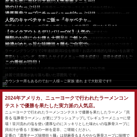
家系を更に進化☆太威の人気看板メニュー!!
魚介の旨味とかおりが引き立つ濃厚な一杯。
岩のりたっぷり!!
半熟の味玉がこだわりの豚骨スープとマッチしたまろやかな味わい。 ...
濃厚豚骨スープにチャーシューがたっぷり!!
くさみがない濃厚な豚骨スープにたっぷりの黒バラ海苔との相性抜群な一杯
人気のキャベチャ＋ご飯＝『キャベチャ...
豚骨スープが染み込んだチャーシューは激旨。
サイドメニューの定番☆ジューシーな餃子!!
...
家系サイドメニューの定番☆ご飯とセットで大満足。癖になる旨さ!!
【テイクアウト＆デリバリーOK】人気の...
※キャベチャ単品（250...
しっかり味のちゃーしゅーとまろやかな黄身でご飯がすすむ☆
麺類のお供に☆お腹も大満足!! ご飯との...
...
ピリッと辛い!!旨辛の四川風のマーボー餡がたっぷり!大好評のテイクアウト＆
極濃がめちゃ旨な味噌担々麺をご自宅で♪
デリバリーメニュー♪
まかない丼・キャべチャ丼・旨辛ひき肉丼・麻婆丼の中からお好みでご注文く
ださい。
ラーメングランプリで2年連続新潟1位を獲得！お店の本格的な味わいをお家で
満喫。
豊富なトッピング、充実したサイドメ ニュー!!爆太威盛り、超爆太威盛りもご
この看板が目印！
ざいます
竹尾ICより車で5分！この看板が目印!!専用駐車場も13台完備。
綺麗で清潔感があり落ち着いた雰囲気 で す。
カウンター席もあるのでお一人様～ご家族 連れ まで大歓迎です!!
2024年アメリカ、ニューヨークで行われたラーメンコン
テストで優勝を果たした実力派の人気店。
ニューヨークで行われたラーメンコンテストで優勝を果たしたラーメン『貝
香る 塩豚骨ラーメン』が更にブラッシュアップしてレギュラーメニューに登
場！笹川流れの塩を使い濃厚なのにスッキリとした味わいの塩豚骨スープに
貝出汁が香る！至極の一杯を是非、ご堪能ください。
定番の『濃厚チーズ味噌担々麺』は胡麻香るまろやかな豚骨スープに味噌で