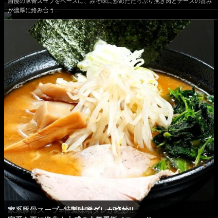
込めて丁寧に仕...
自慢の豚骨スープをベースに、みそ味に炒めたたっぷり挽き肉とチーズの旨み
が濃厚に絡み合う...
家系豚骨スープ×特製味噌ダレが絶妙!!