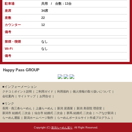
駐車場
共用 / 台数：13台
座席
34席
座敷
22
カウンター
12
備考
禁煙・喫煙
なし
Wi-Fi
なし
備考
Happy Pass GROUP
■インフォーメーション
クチコミポイント説明
ご利用ガイド
利用規約
個人情報の取り扱いについて
会社案内
サイトマップ
お問合せ
■リンク
長岡・燕三条らーめん
上越らーめん
新潟 居酒屋
新潟 美容院 理容室
新潟市 結婚式 二次会
仙台市 結婚式 二次会
群馬 結婚式 二次会
ヘアなび新潟
らーめん通販
新潟ホームページ制作
らーめんポータルサイト作成プログラム
Copyright (C)
新潟らーめん巡り
. All Right Reserved.