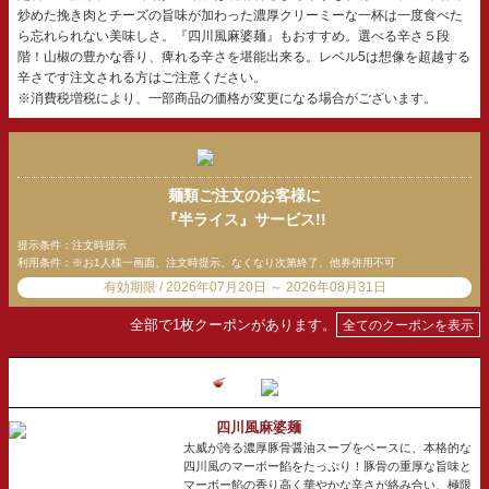
炒めた挽き肉とチーズの旨味が加わった濃厚クリーミーな一杯は一度食べた
ら忘れられない美味しさ。『四川風麻婆麺』もおすすめ。選べる辛さ５段
階！山椒の豊かな香り、痺れる辛さを堪能出来る。レベル5は想像を超越する
辛さです注文される方はご注意ください。
※消費税増税により、一部商品の価格が変更になる場合がございます。
麺類ご注文のお客様に
『半ライス』サービス!!
提示条件：注文時提示
利用条件：※お1人様一画面、注文時提示、なくなり次第終了、他券併用不可
有効期限 / 2026年07月20日 ～ 2026年08月31日
全部で1枚クーポンがあります。
全てのクーポンを表示
四川風麻婆麺
太威が誇る濃厚豚骨醤油スープをベースに、本格的な
四川風のマーボー餡をたっぷり！豚骨の重厚な旨味と
マーボー餡の香り高く華やかな辛さが絡み合い、極限