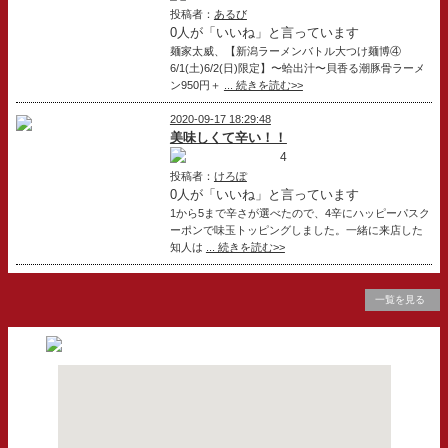
投稿者：
あるび
0人が「いいね」と言っています
麺家太威、【新潟ラーメンバトル大つけ麺博④
6/1(土)6/2(日)限定】〜蛤出汁〜貝香る潮豚骨ラーメ
ン950円＋
... 続きを読む>>
2020-09-17 18:29:48
美味しくて辛い！！
4
投稿者：
けろぽ
0人が「いいね」と言っています
1から5まで辛さが選べたので、4辛にハッピーパスク
ーポンで味玉トッピングしました。一緒に来店した
知人は
... 続きを読む>>
一覧を見る