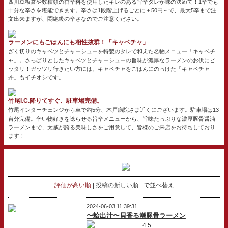
四川豆板醤や数種類の香辛料を使用したキレのある旨辛ダレが味の決めて！1辛でも
十分な辛さを堪能できます。辛さは1段階上げるごとに＋50円～で、最大5辛まで注
文出来ますが、悶絶級の辛さなのでご注意ください。
ラーメンにもごはんにも相性抜群！「キャベチャ」
ざく切りのキャベツとチャーシューを特製のタレで和えた名物メニュー「キャベチ
ャ」。さっぱりとしたキャベツとチャーシューの旨味が濃厚なラーメンのお供にピ
ッタリ！ガッツリ行きたい方には、キャベチャをごはんにのっけた「キャベチャ
丼」もイチオシです。
竹尾I.C.降りてすぐ、駐車場完備。
竹尾インターチェンジから車で約5分、木戸病院さま近くにございます。駐車場は13
台分完備。辛い物好きを唸らせる旨辛メニューから、旨味たっぷりな濃厚豚骨醤油
ラーメンまで、太威が誇る美味しさをご用意して、皆様のご来店をお待ちしており
ます！
評価が高い順
投稿の新しい順
で並べ替え
2024-06-03 11:39:31
〜蛤出汁〜貝香る潮豚骨ラーメン
4.5