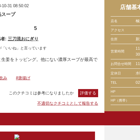
-10-31 08:50:02
店舗基
品スープ
極
店名
5
アクセス
者:
三刀流おにぎり
新
住所
が「いいね」と言っています
1
営業時間
3
と生姜をトッピング。他にない濃厚スープが最高で
1
お問合せ時間
水
定休日
飲み
#唐揚げ
02
TEL
HP
このクチコミは参考になりましたか
評価する
HP（携帯）
不適切なクチコミとして報告する