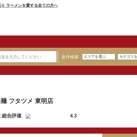
条件検索
】
麺 フタツメ 東明店
ミ総合評価
4.3