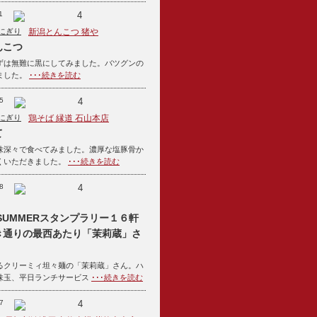
1
4
にぎり
新潟とんこつ 猪や
んこつ
ずは無難に黒にしてみました。バツグンの
ました。
･･･続きを読む
5
4
にぎり
鶏そば 縁道 石山本店
て
味深々で食べてみました。濃厚な塩豚骨か
くいただきました。
･･･続きを読む
8
4
6SUMMERスタンプラリー１６軒
き通りの最西あたり「茉莉蔵」さ
るクリーミィ坦々麺の「茉莉蔵」さん。ハ
味玉、平日ランチサービス
･･･続きを読む
7
4