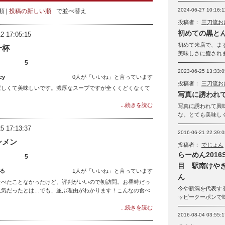
2024-06-27 10:16:1
順
投稿の新しい順
で並べ替え
投稿者：
三刀流お
初めての黒と
2 17:05:15
初めて来店で、ま
一杯
美味しさに癒され
5
2023-06-25 13:33:0
cy
0人が「いいね」と言っています
投稿者：
三刀流お
ばしくて美味しいです。濃厚なスープですが全くくどくなくて
写真に誘われ
...続きを読む
写真に誘われて興
な。とても美味し
5 17:13:37
2016-06-21 22:39:0
ンメン
投稿者：
でじょん
らーめん201
5
目 駅南けや
る
1人が「いいね」と言っています
ん
食べたことなかったけど、評判がいいので初訪問。お昼時だっ
今や新潟を代表す
人気だったとは…でも、並ぶ理由がわかります！こんなの食べ
ッピークーポンで
...続きを読む
2016-08-04 03:55:1