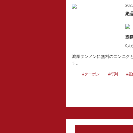
2023
絶
投稿
0人
濃厚タンメンに無料のニンニク
す。
#クーポン
#行列
#昼