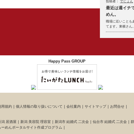
投稿者：
でじょん
最近は週イチ
めん。
職場に近いことも
てます。東横さん
Happy Pass GROUP
利用規約
個人情報の取り扱いについて
会社案内
サイトマップ
お問合せ
新潟 居酒屋
新潟 美容院 理容室
新潟市 結婚式 二次会
仙台市 結婚式 二次会
群
らーめんポータルサイト作成プログラム