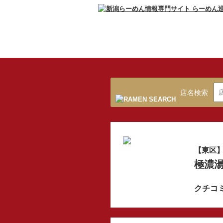
店名検索
【東区
極濃湯
クチコ