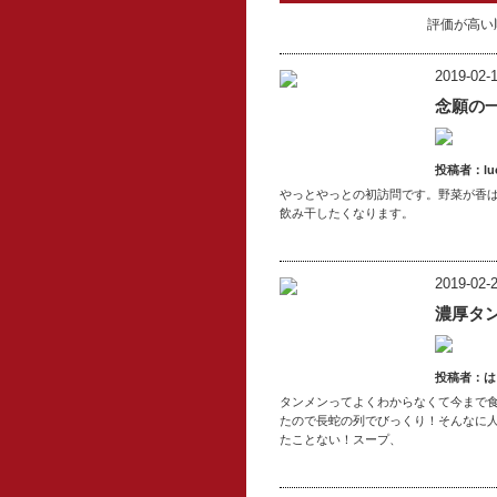
評価が高い
2019-02-1
念願の
投稿者：lu
やっとやっとの初訪問です。野菜が香
飲み干したくなります。
2019-02-2
濃厚タ
投稿者：は
タンメンってよくわからなくて今まで
たので長蛇の列でびっくり！そんなに
たことない！スープ、