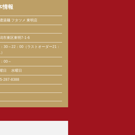
本情報
濃湯麺 フタツメ 東明店
潟市東区東明7-1-6
1：30～22：00（ラストオーダー21：
0.）
1：00～
曜日
水曜日
5-287-8388