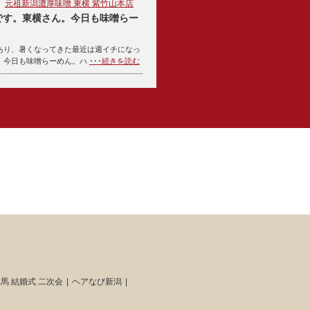
元祖新潟濃厚味噌 東横 紫竹山本店
です。東横さん。今日も味噌らー
あり、暑くなってきた最近は週イチになっ
。今日も味噌らーめん。ハ
･･･続きを読む
馬 結婚式 二次会
ヘアなび新潟