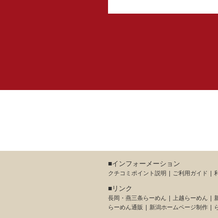
■インフォーメーション
クチコミポイント説明
ご利用ガイド
■リンク
長岡・燕三条らーめん
上越らーめん
らーめん通販
新潟ホームページ制作