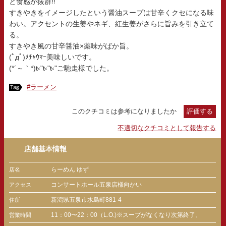
と食感が抜群!!
すきやきをイメージしたという醤油スープは甘辛くクセになる味
わい。アクセントの生姜やネギ、紅生姜がさらに旨みを引き立て
る。
すきやき風の甘辛醤油×薬味がばか旨。
(ﾟдﾟ)ﾒﾁｬｳﾏｰ美味しいです。
(*´～｀*)ŧ‹"ŧ‹"ŧ‹"ご馳走様でした。
#ラーメン
このクチコミは参考になりましたか
評価する
不適切なクチコミとして報告する
店舗基本情報
らーめん ゆず
店名
コンサートホール五泉店様向かい
アクセス
新潟県五泉市水島町881-4
住所
11：00〜22：00（L.O.)※スープがなくなり次第終了。
営業時間