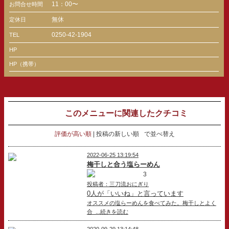
11：00〜
お問合せ時間
無休
定休日
0250-42-1904
TEL
HP
HP（携帯）
このメニューに関連したクチコミ
評価が高い順
投稿の新しい順
で並べ替え
2022-06-25 13:19:54
梅干しと合う塩らーめん
3
投稿者：三刀流おにぎり
0人が「いいね」と言っています
オススメの塩らーめんを食べてみた。梅干しとよく
合 ...続きを読む