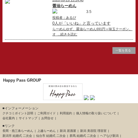
2020-09-29 13:14:48
醤油らーめん
3.5
投稿者：あるび
0人が「いいね」と言っています
らーめんゆず、醤油らーめん691円＋味玉クーポン。
オ ...続きを読む
一覧を見る
Happy Pass GROUP
■インフォーメーション
クチコミポイント説明
ご利用ガイド
利用規約
個人情報の取り扱いについて
会社案内
サイトマップ
お問合せ
■リンク
長岡・燕三条らーめん
上越らーめん
新潟 居酒屋
新潟 美容院 理容室
新潟市 結婚式 二次会
仙台市 結婚式 二次会
群馬 結婚式 二次会
ヘアなび新潟