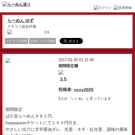
らーめん ゆず
クチコミ総合評価
3.9
クチコミを投稿
お気に入りに登録
2017-01-30 01:11:48
期間限定麺
3.5
投稿者:
voxy2605
0人が「いいね」と言っています
期間限定
ばか旨らーめん９８１円。
happypassチケットにて１００円引き。
やさしい出汁に甘辛醤油ダレ。生姜・ネギ・紅生姜…薬味の風味