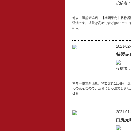
投稿者
博多一風堂新潟店、【期間限定】豚骨醤油
醤油です。値段は高めですが無料で白ご
の太
2021-02-
特製赤
投稿者
博多一風堂新潟店、特製赤丸1166円。
めの設定なので、たまにしか注文しませ
ばれ
2021-01-
白丸元