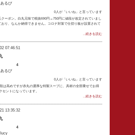
：あるび
0人が「いいね」と言っています
玉クーポン。白丸元味で税抜690円→750円に値段が改定されていまし
っており、なんか納得できません。コロナ対策で仕切り板が設置されて
...続きを読む
02 07:46:51
丸
4
：あるび
0人が「いいね」と言っています
。値段は高めですが赤丸の濃厚な特製スープに、具材の全部乗せでお得
クセントになっています。
...続きを読む
21 13:35:32
丸
4
ucy