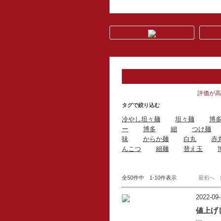
評価が高
タグで絞り込む
冷やし坦々麺
坦々麺
博
ー
博多
細
つけ麺
味
からか麺
白丸
赤
んこつ
細麺
替え玉
全50件中 1-10件表示
最初へ
2022-09-
値上げ