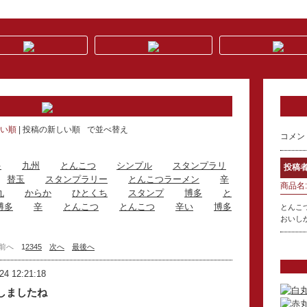
い順
投稿の新しい順
で並べ替え
コメン
多
九州
とんこつ
シンプル
スタンプラリ
投稿者
替玉
スタンプラリー
とんこつラーメン
辛
商品名:
丸
からか
ひとくち
スタンプ
博多
と
博多
辛
とんこつ
とんこつ
辛い
博多
とんこ
おいし
前へ
1
2
3
4
5
次へ
最後へ
24 12:21:18
しましたね