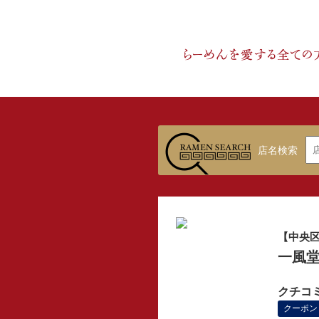
店名検索
【中央
一風堂
クチコ
クーポン