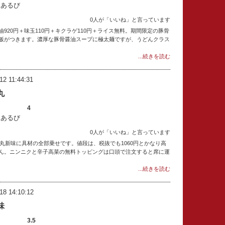
：あるび
0人が「いいね」と言っています
920円＋味玉110円＋キクラゲ110円＋ライス無料。期間限定の豚骨
飯がつきます。濃厚な豚骨醤油スープに極太麺ですが、うどんクラス
...続きを読む
12 11:44:31
丸
4
：あるび
0人が「いいね」と言っています
赤丸新味に具材の全部乗せです。値段は、税抜でも1060円とかなり高
ん。ニンニクと辛子高菜の無料トッピングは口頭で注文すると席に運
...続きを読む
18 14:10:12
味
3.5