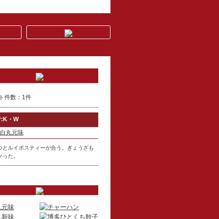
ト件数：1件
:K・W
白丸元味
つとルイボスティーが合う。ぎょうざも
かった。