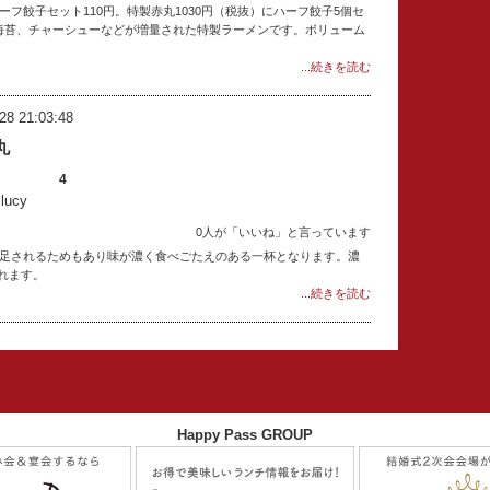
ーフ餃子セット110円。特製赤丸1030円（税抜）にハーフ餃子5個セ
や海苔、チャーシューなどが増量された特製ラーメンです。ボリューム
...続きを読む
28 21:03:48
丸
4
ucy
0人が「いいね」と言っています
味が足されるためもあり味が濃く食べごたえのある一杯となります。濃
れます。
...続きを読む
Happy Pass GROUP