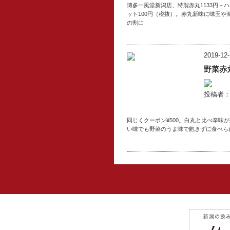
博多一風堂新潟店、特製赤丸1133円＋ハ
ット100円（税抜）。赤丸新味に味玉
の割に
2019-12-
野菜赤
投稿者：l
同じくクーポン¥500。白丸と比べ辛
い味でも野菜のうま味で飽きずに食べら