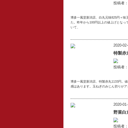
投稿者
博多一風堂新潟店、白丸元味825円＋味
た。昨年から100円以上の値上げとな
いて、
2020-02-
特製赤
投稿者
博多一風堂新潟店、特製赤丸1133円
感はあります。玉ねぎのみじん切りがア
2020-01-
野菜白
投稿者：l