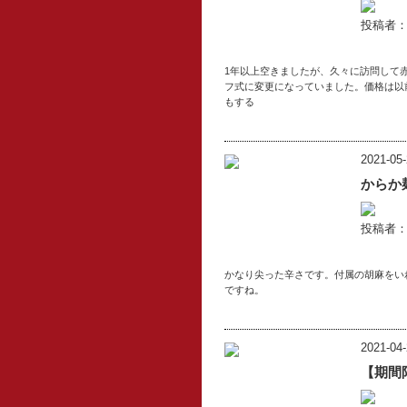
投稿者
1年以上空きましたが、久々に訪問して
フ式に変更になっていました。価格は以前
もする
2021-05-
からか
投稿者
かなり尖った辛さです。付属の胡麻をい
ですね。
2021-04-
【期間