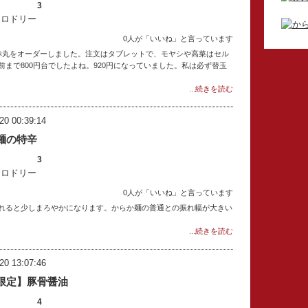
3
：ロドリー
0人が「いいね」と言っています
赤丸をオーダーしました。注文はタブレットで、モヤシや高菜はセル
まで800円台でしたよね。920円になっていました。私は必ず替玉
...続きを読む
20 00:39:14
麺の特辛
3
：ロドリー
0人が「いいね」と言っています
れると少しまろやかになります。からか麺の普通との振れ幅が大きい
...続きを読む
20 13:07:46
限定】豚骨醤油
4