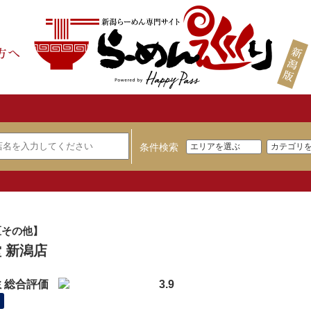
条件検索
区その他】
 新潟店
ミ総合評価
3.9