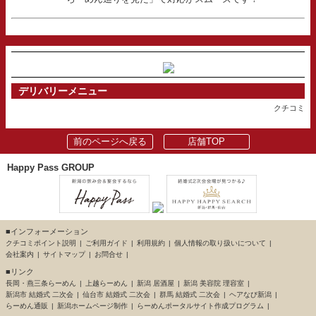
デリバリーメニュー
クチコミ
前のページへ戻る
店舗TOP
Happy Pass GROUP
■インフォーメーション
クチコミポイント説明
ご利用ガイド
利用規約
個人情報の取り扱いについて
会社案内
サイトマップ
お問合せ
■リンク
長岡・燕三条らーめん
上越らーめん
新潟 居酒屋
新潟 美容院 理容室
新潟市 結婚式 二次会
仙台市 結婚式 二次会
群馬 結婚式 二次会
ヘアなび新潟
らーめん通販
新潟ホームページ制作
らーめんポータルサイト作成プログラム