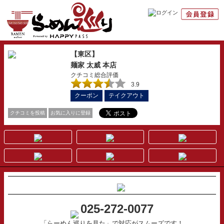
【東区】
麺家 太威 本店
クチコミ総合評価
3.9
クーポン
テイクアウト
クチコミを投稿
お気に入りに登録
025-272-0077
「らーめん巡りを見た」で対応がスムーズです！