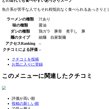
どの世代でも食べやすいあっさりスープ
魚介系が苦手な人でもそれ程抵抗なく食べられるあっさりとし
ラーメンの種類
汁あり
味の種類
醤油
ダシの種類
鶏ガラ 豚骨 煮干し 豚
麺のタイプ
細麺 自家製麺
アクセスRanking
--
クチコミによる評価
--
クチコミを投稿
お気に入りに登録
このメニューに関連したクチコミ
評価が高い順
投稿の新しい順
で並べ替え