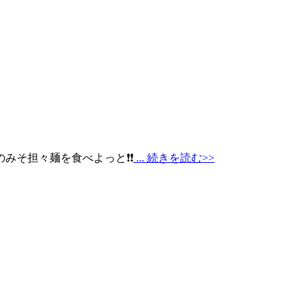
みそ担々麺を食べよっと❗❗
... 続きを読む>>