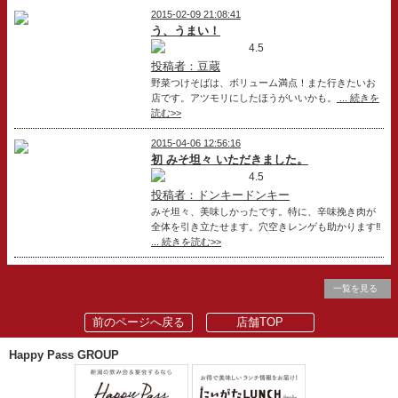
2015-02-09 21:08:41
う、うまい！
4.5
投稿者：豆蔵
野菜つけそばは、ボリューム満点！また行きたいお
店です。アツモリにしたほうがいいかも。
... 続きを
読む>>
2015-04-06 12:56:16
初 みそ坦々 いただきました。
4.5
投稿者：ドンキードンキー
みそ坦々、美味しかったです。特に、辛味挽き肉が
全体を引き立たせます。穴空きレンゲも助かります‼
... 続きを読む>>
一覧を見る
前のページへ戻る
店舗TOP
Happy Pass GROUP