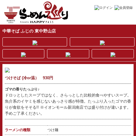
中華そば ふじの 東中野山店
つけそば (冷or温） 930円
ゴマの香りたっぷり♪
ドロッとしたスープではなく、さらっとした比較的食べやすいスープ。
魚介系のイヤミを感じないあっさり感が特徴。たっぷり入ったゴマの香
りが食欲をそそる!! ※イオンモール新潟南店では盛り付けが違います。
予めご了承ください。
ラーメンの種類
つけ麺