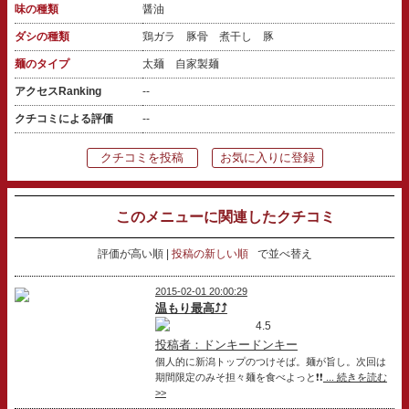
味の種類
醤油
ダシの種類
鶏ガラ 豚骨 煮干し 豚
麺のタイプ
太麺 自家製麺
アクセスRanking
--
クチコミによる評価
--
クチコミを投稿
お気に入りに登録
このメニューに関連したクチコミ
評価が高い順
投稿の新しい順
で並べ替え
2015-02-01 20:00:29
温もり最高⤴⤴
4.5
投稿者：ドンキードンキー
個人的に新潟トップのつけそば。麺が旨し。次回は
期間限定のみそ担々麺を食べよっと❗❗
... 続きを読む
>>