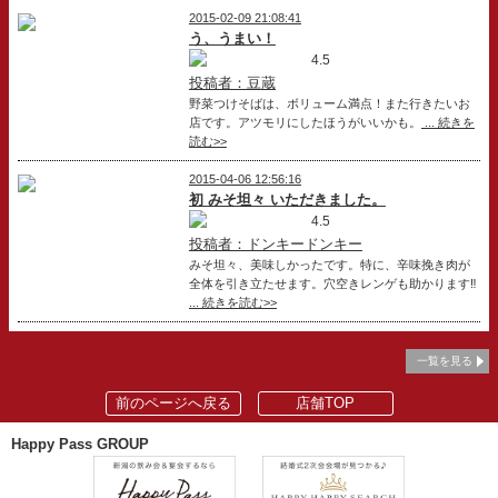
2015-02-09 21:08:41
う、うまい！
4.5
投稿者：豆蔵
野菜つけそばは、ボリューム満点！また行きたいお
店です。アツモリにしたほうがいいかも。
... 続きを
読む>>
2015-04-06 12:56:16
初 みそ坦々 いただきました。
4.5
投稿者：ドンキードンキー
みそ坦々、美味しかったです。特に、辛味挽き肉が
全体を引き立たせます。穴空きレンゲも助かります‼
... 続きを読む>>
一覧を見る
前のページへ戻る
店舗TOP
Happy Pass GROUP