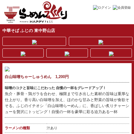
中華そば ふじの 東中野山店
白山味噌ちゃーしゅうめん 1,200円
味噌のコクと旨味にこだわった 自慢の一杯をグレードアップ！
魚介・豚骨・鶏ガラを合わせ、極限まで引き出した素材の旨味は重厚な
仕上がり。香り高い白味噌を加え、ほのかな甘みと野菜の旨味が食欲そ
そる。ふじのイチオシ「白山味噌らーめん」に、香ばしい炙りチャーシ
ューを贅沢にトッピング！自慢の一杯を豪華に彩る迫力ある一杯
ラーメンの種類
汁あり