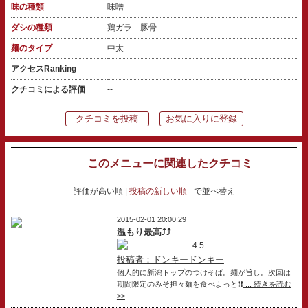
味の種類
味噌
ダシの種類
鶏ガラ 豚骨
麺のタイプ
中太
アクセスRanking
--
クチコミによる評価
--
クチコミを投稿
お気に入りに登録
このメニューに関連したクチコミ
評価が高い順
投稿の新しい順
で並べ替え
2015-02-01 20:00:29
温もり最高⤴⤴
4.5
投稿者：ドンキードンキー
個人的に新潟トップのつけそば。麺が旨し。次回は
期間限定のみそ担々麺を食べよっと❗❗
... 続きを読む
>>