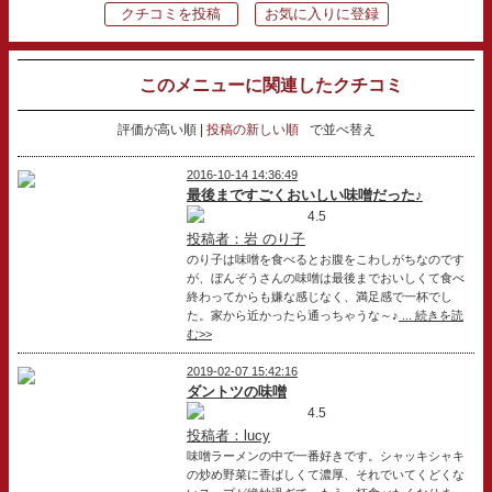
クチコミを投稿
お気に入りに登録
このメニューに関連したクチコミ
評価が高い順
投稿の新しい順
で並べ替え
2016-10-14 14:36:49
最後まですごくおいしい味噌だった♪
4.5
投稿者：岩 のり子
のり子は味噌を食べるとお腹をこわしがちなのです
が、ぼんぞうさんの味噌は最後までおいしくて食べ
終わってからも嫌な感じなく、満足感で一杯でし
た。家から近かったら通っちゃうな～♪
... 続きを読
む>>
2019-02-07 15:42:16
ダントツの味噌
4.5
投稿者：lucy
味噌ラーメンの中で一番好きです。シャッキシャキ
の炒め野菜に香ばしくて濃厚、それでいてくどくな