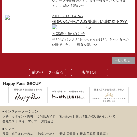
いスープが絶妙過ぎて、もう一杯食べたくなりま
す。
... 続きを読む>>
2017-02-13 11:41:45
何をいれたらこんな美味しい味になるの？
4.5
投稿者：岩 のり子
子どもがほとんど食べちゃったけど、もっと食べた
い味でした。
... 続きを読む>>
一覧を見る
前のページへ戻る
店舗TOP
Happy Pass GROUP
■インフォーメーション
クチコミポイント説明
ご利用ガイド
利用規約
個人情報の取り扱いについて
会社案内
サイトマップ
お問合せ
■リンク
長岡・燕三条らーめん
上越らーめん
新潟 居酒屋
新潟 美容院 理容室