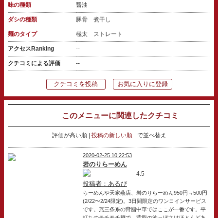
味の種類
醤油
ダシの種類
豚骨 煮干し
麺のタイプ
極太 ストレート
アクセスRanking
--
クチコミによる評価
--
クチコミを投稿
お気に入りに登録
このメニューに関連したクチコミ
評価が高い順
投稿の新しい順
で並べ替え
2020-02-25 10:22:53
岩のりらーめん
4.5
投稿者：あるび
らーめんや天家燕店、岩のりらーめん950円→500円
(2/22〜2/24限定)。3日間限定のワンコインサービス
です。燕三条系の背脂中華ではここが一番です。平
打ちのモチモチ麺で、背脂の油っぽさはほとんどあ