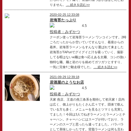
りません。
... 続きを読む>>
2020-02-25 12:33:08
岩海苔たっぷり
4.5
投稿者：みずかつ
クーポン使って岩海苔ラーメン ワンコインです。2時
ごろだったからか空いていてすんなり、着座からの
着丼。岩海苔ラーメンもすんなり運ばれて来ました
岩海苔がTAPuriでグイグイと汁を吸っていく、撮影
してる暇はないw麺は食べ応えある太麺、コシの強い
独特な麺。麺と岩のりを絡めてガツガツとすすり、
一気に完食‼️ご馳走様でした。
... 続きを読む>>
2021-09-29 12:39:18
居酒屋のようなお店
4.5
投稿者：みずかつ
天家 燕店、王道の燕三条系を期待して初天家！店内
は広く、個上がりもたくさん広々です。団体で飲ん
でいる方も多く、メニューを見るとツマミも充実し
てました！今回は3人でねぎラーメンとラーメンとチ
ャーハン。チャーハンにはスープが付いており、ラ
ーメンのスープと思ったら違ってました。パラパラ
として美味しかったです。背脂ラーメンは何も言わ