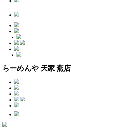
らーめんや 天家 燕店