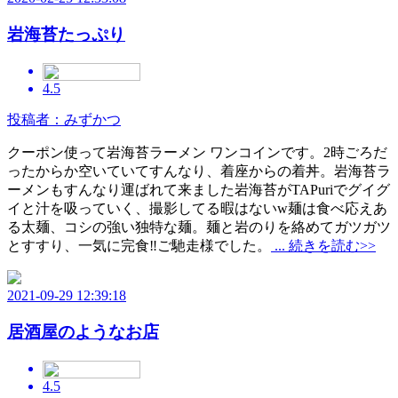
岩海苔たっぷり
4.5
投稿者：みずかつ
クーポン使って岩海苔ラーメン ワンコインです。2時ごろだ
ったからか空いていてすんなり、着座からの着丼。岩海苔ラ
ーメンもすんなり運ばれて来ました岩海苔がTAPuriでグイグ
イと汁を吸っていく、撮影してる暇はないw麺は食べ応えあ
る太麺、コシの強い独特な麺。麺と岩のりを絡めてガツガツ
とすすり、一気に完食‼️ご馳走様でした。
... 続きを読む>>
2021-09-29 12:39:18
居酒屋のようなお店
4.5