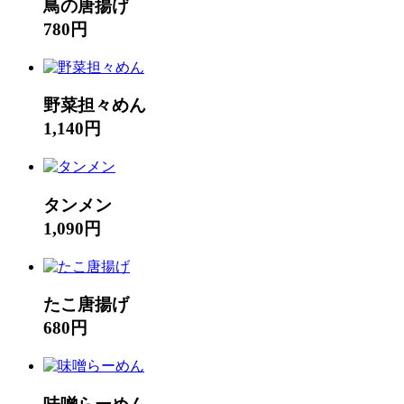
鳥の唐揚げ
780円
野菜担々めん
1,140円
タンメン
1,090円
たこ唐揚げ
680円