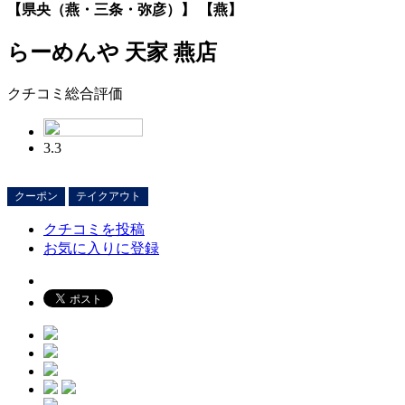
【県央（燕・三条・弥彦）】 【燕】
らーめんや 天家 燕店
クチコミ総合評価
3.3
クーポン
テイクアウト
クチコミを投稿
お気に入りに登録