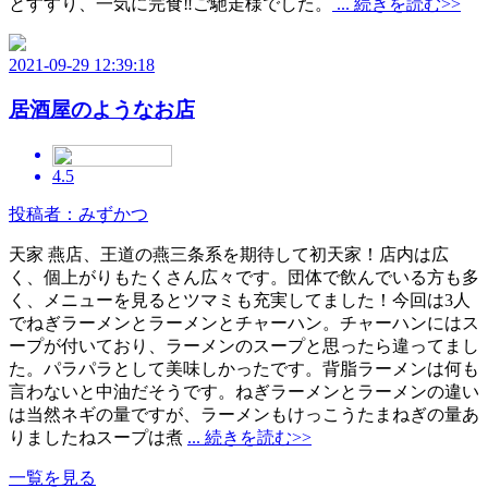
とすすり、一気に完食‼️ご馳走様でした。
... 続きを読む>>
2021-09-29 12:39:18
居酒屋のようなお店
4.5
投稿者：みずかつ
天家 燕店、王道の燕三条系を期待して初天家！店内は広
く、個上がりもたくさん広々です。団体で飲んでいる方も多
く、メニューを見るとツマミも充実してました！今回は3人
でねぎラーメンとラーメンとチャーハン。チャーハンにはス
ープが付いており、ラーメンのスープと思ったら違ってまし
た。パラパラとして美味しかったです。背脂ラーメンは何も
言わないと中油だそうです。ねぎラーメンとラーメンの違い
は当然ネギの量ですが、ラーメンもけっこうたまねぎの量あ
りましたねスープは煮
... 続きを読む>>
一覧を見る