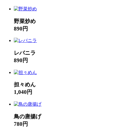
野菜炒め
890円
レバニラ
890円
担々めん
1,040円
鳥の唐揚げ
780円