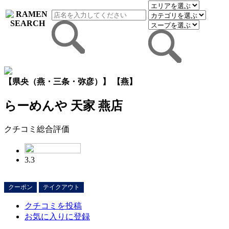
【県央（燕・三条・弥彦）】 【燕】
らーめんや 天家 燕店
クチコミ総合評価
3.3
クーポン
テイクアウト
クチコミを投稿
お気に入りに登録