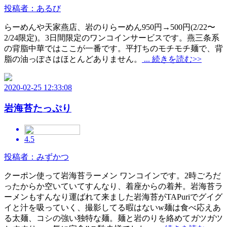
投稿者：あるび
らーめんや天家燕店、岩のりらーめん950円→500円(2/22〜
2/24限定)。3日間限定のワンコインサービスです。燕三条系
の背脂中華ではここが一番です。平打ちのモチモチ麺で、背
脂の油っぽさはほとんどありません。
... 続きを読む>>
2020-02-25 12:33:08
岩海苔たっぷり
4.5
投稿者：みずかつ
クーポン使って岩海苔ラーメン ワンコインです。2時ごろだ
ったからか空いていてすんなり、着座からの着丼。岩海苔ラ
ーメンもすんなり運ばれて来ました岩海苔がTAPuriでグイグ
イと汁を吸っていく、撮影してる暇はないw麺は食べ応えあ
る太麺、コシの強い独特な麺。麺と岩のりを絡めてガツガツ