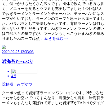
く、個上がりもたくさん広々です。団体で飲んでいる方も多
く、メニューを見るとツマミも充実してました！今回は3人
でねぎラーメンとラーメンとチャーハン。チャーハンにはス
ープが付いており、ラーメンのスープと思ったら違ってまし
た。パラパラとして美味しかったです。背脂ラーメンは何も
言わないと中油だそうです。ねぎラーメンとラーメンの違い
は当然ネギの量ですが、ラーメンもけっこうたまねぎの量あ
りましたねスープは煮
... 続きを読む>>
2020-02-25 12:33:08
岩海苔たっぷり
4.5
投稿者：みずかつ
クーポン使って岩海苔ラーメン ワンコインです。2時ごろだ
ったからか空いていてすんなり、着座からの着丼。岩海苔ラ
ーメンもすんなり運ばれて来ました岩海苔がTAPuriでグイグ