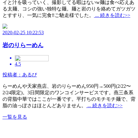
イと汁を吸っていく、撮影してる暇はないw麺は食べ応えあ
る太麺、コシの強い独特な麺。麺と岩のりを絡めてガツガツ
とすすり、一気に完食‼️ご馳走様でした。
... 続きを読む>>
2020-02-25 10:22:53
岩のりらーめん
4.5
投稿者：あるび
らーめんや天家燕店、岩のりらーめん950円→500円(2/22〜
2/24限定)。3日間限定のワンコインサービスです。燕三条系
の背脂中華ではここが一番です。平打ちのモチモチ麺で、背
脂の油っぽさはほとんどありません。
... 続きを読む>>
一覧を見る