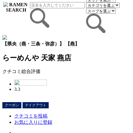
【県央（燕・三条・弥彦）】 【燕】
らーめんや 天家 燕店
クチコミ総合評価
3.3
クーポン
テイクアウト
クチコミを投稿
お気に入りに登録