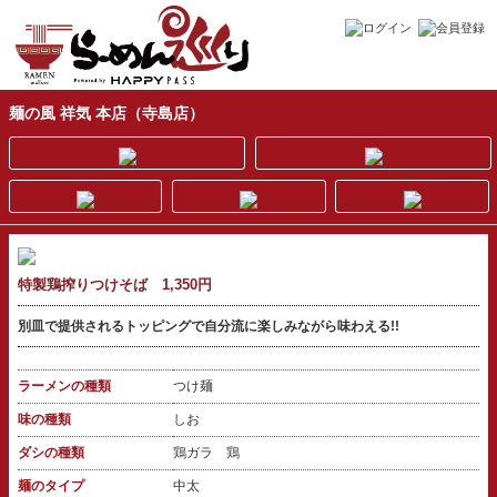
麺の風 祥気 本店（寺島店）
特製鶏搾りつけそば 1,350円
別皿で提供されるトッピングで自分流に楽しみながら味わえる!!
ラーメンの種類
つけ麺
味の種類
しお
ダシの種類
鶏ガラ 鶏
麺のタイプ
中太