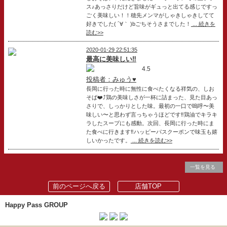
ス♪あっさりだけど旨味がギュっと出てる感じですっ
ごく美味しい！！穂先メンマがしゃきしゃきしてて
好きでした( ´∀｀ )bごちそうさまでした！
... 続きを
読む>>
2020-01-29 22:51:35
最高に美味しい‼️
4.5
投稿者：みゅう♥
長岡に行った時に無性に食べたくなる祥気の、しお
そば❤️⤴️鶏の美味しさが一杯に詰まった、見た目あっ
さりで、しっかりとした味。最初の一口で嗚呼〜美
味しい〜と思わず言っちゃうほどです‼️鶏油でキラキ
ラしたスープにも感動。次回、長岡に行った時にま
た食べに行きます‼️ハッピーパスクーポンで味玉も嬉
しいかったです。
... 続きを読む>>
一覧を見る
前のページへ戻る
店舗TOP
Happy Pass GROUP