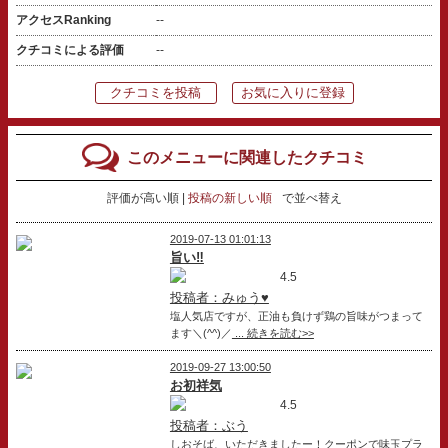
アクセスRanking
--
クチコミによる評価
--
クチコミを投稿
お気に入りに登録
このメニューに関連したクチコミ
評価が高い順
投稿の新しい順
で並べ替え
2019-07-13 01:01:13
旨い‼️
4.5
投稿者：みゅう♥
塩人気店ですが、正油も負けず鶏の旨味がつまって
ます＼(^^)／
... 続きを読む>>
2019-09-27 13:00:50
お初祥気
4.5
投稿者：ぶう
しおそば、いただきましたー！クーポンで味玉プラ