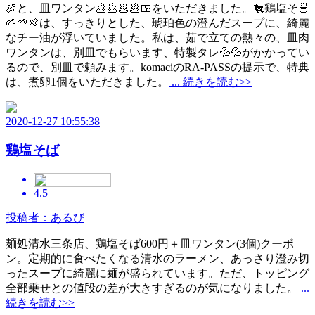
🍖と、皿ワンタン🥟🥟🥟🥟🍱をいただきました。🐔鶏塩そ🍜
🌱🌱🍖は、すっきりとした、琥珀色の澄んだスープに、綺麗
なチー油が浮いていました。私は、茹で立ての熱々の、皿肉
ワンタンは、別皿でもらいます、特製タレ💦💦がかかってい
るので、別皿で頼みます。komaciのRA-PASSの提示で、特典
は、煮卵1個をいただきました。
... 続きを読む>>
2020-12-27 10:55:38
鶏塩そば
4.5
投稿者：あるび
麺処清水三条店、鶏塩そば600円＋皿ワンタン(3個)クーポ
ン。定期的に食べたくなる清水のラーメン、あっさり澄み切
ったスープに綺麗に麺が盛られています。ただ、トッピング
全部乗せとの値段の差が大きすぎるのが気になりました。
...
続きを読む>>