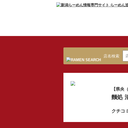
店名検索
【県央（
麵処 
クチコ