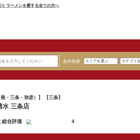
条件検索
燕・三条・弥彦）】 【三条】
清水 三条店
ミ総合評価
4