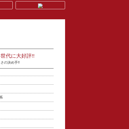
世代に大好評!!
さの決め手!!
介系