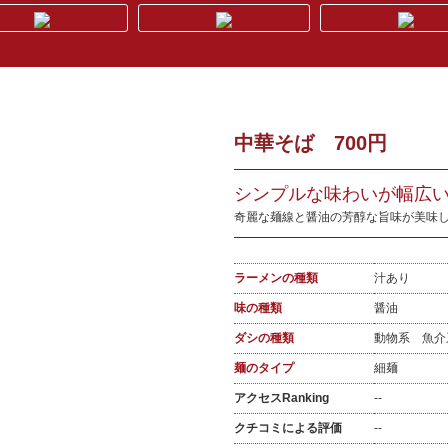
中華そば 700円
シンプルな味わいが幅広い
奇麗な麺線と醤油の芳醇な旨味が美味し
ラーメンの種類
汁あり
味の種類
醤油
ダシの種類
動物系 魚
麺のタイプ
細麺
アクセスRanking
--
クチコミによる評価
--