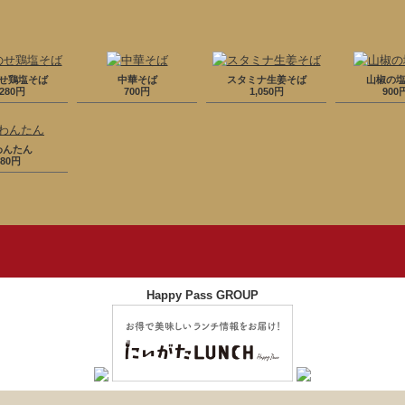
せ鶏塩そば
中華そば
スタミナ生姜そば
山椒の
,280円
700円
1,050円
900
わんたん
380円
Happy Pass GROUP