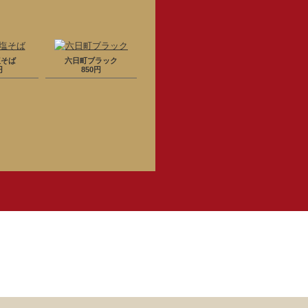
塩そば
六日町ブラック
円
850円