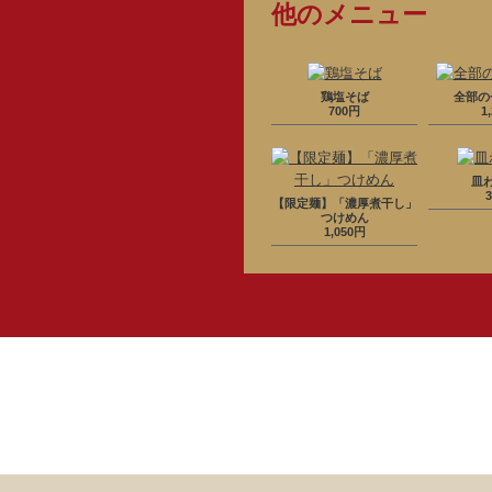
他のメニュー
鶏塩そば
全部の
700円
1
皿
【限定麺】「濃厚煮干し」
つけめん
1,050円