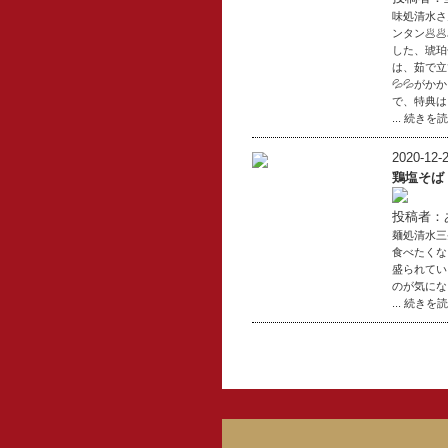
味処清水さん
ンタン🥟
した、琥珀
は、茹で立
💦💦がか
で、特典は
... 続きを
2020-12-2
鶏塩そば
投稿者：
麺処清水三
食べたくな
盛られてい
のが気にな
... 続きを