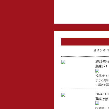
評価が高い
2021-06-2
美味い！
投稿者：
すごく美味
... 続きを
2024-11-1
鶏塩そば
投稿者：