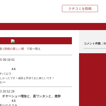
クチコミを投稿
コメント件数：0
順
投稿の新しい順
で並べ替え
0 09:18:01
4.5
チバユウ
しかったです！値段も手頃でまた来たいです！
読む>>
3 20:52:29
 チヤーシュー増加と、皿ワンタンと、煮卵
4.5
里山のタヌキ