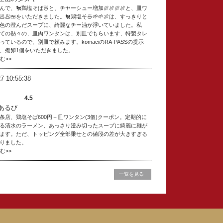
で、🐔鶏塩そば🍜と、チヤーシュー増加🍖🍖🍖🍖と、皿ワ
🥟🥟🍱をいただきました。🐔鶏塩そ🍜🌱🌱🍖は、すっきりと
色の澄んだスープに、綺麗なチー油が浮いていました。私
ての熱々の、皿肉ワンタンは、別皿でもらいます、特製タレ
かっているので、別皿で頼みます。komaciのRA-PASSの提示
、煮卵1個をいただきました。
読む>>
7 10:55:38
4.5
あるび
条店、鶏塩そば600円＋皿ワンタン(3個)クーポン。定期的に
る清水のラーメン、あっさり澄み切ったスープに綺麗に麺が
ます。ただ、トッピング全部乗せとの値段の差が大きすぎる
りました。
読む>>
一覧を見る