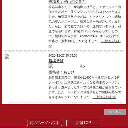
投稿者：里山のタヌキ
味処清水さんで、🐔鶏塩そば🍜と、チヤーシュー増
加🍖🍖🍖🍖と、皿ワンタン🥟🥟🥟🥟🍱をいただきま
した。🐔鶏塩そ🍜🌱🌱🍖は、すっきりとした、琥珀
色の澄んだスープに、綺麗なチー油が浮いていまし
た。私は、茹で立ての熱々の、皿肉ワンタンは、別
皿でもらいます、特製タレ💦💦がかかっているの
で、別皿で頼みます。komaciのRA-PASSの提示で、
特典は、煮卵1個をいただきました。
... 続きを読む
>>
2020-12-27 10:55:38
鶏塩そば
4.5
投稿者：あるび
麺処清水三条店、鶏塩そば600円＋皿ワンタン(3個)
クーポン。定期的に食べたくなる清水のラーメン、
あっさり澄み切ったスープに綺麗に麺が盛られてい
ます。ただ、トッピング全部乗せとの値段の差が大
きすぎるのが気になりました。
... 続きを読む>>
一覧を見る
前のページへ戻る
店舗TOP