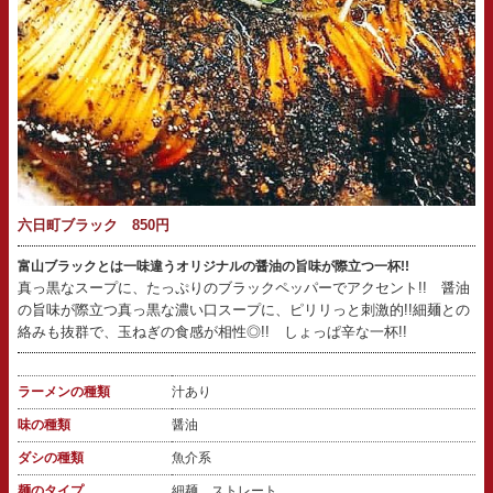
六日町ブラック 850円
富山ブラックとは一味違うオリジナルの醤油の旨味が際立つ一杯!!
真っ黒なスープに、たっぷりのブラックペッパーでアクセント!! 醤油
の旨味が際立つ真っ黒な濃い口スープに、ピリリっと刺激的!!細麺との
絡みも抜群で、玉ねぎの食感が相性◎!! しょっぱ辛な一杯!!
ラーメンの種類
汁あり
味の種類
醤油
ダシの種類
魚介系
麺のタイプ
細麺 ストレート