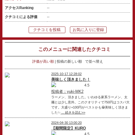
アクセスRanking
--
クチコミによる評価
--
クチコミを投稿
お気に入りに登録
このメニューに関連したクチコミ
評価が高い順
投稿の新しい順
で並べ替え
2025-10-17 12:28:02
美味しく頂きました！
4.5
投稿者：yuki-MK2
ラーメン、頂きました。いわゆる家系ラーメン、太
麺とは少し意外。このクオリティで750円はコスパ大
です。大盛り+100円がベストかも😁美味しく頂きま
した✨
... 続きを読む>>
2024-04-30 13:00:20
【期間限定】KURO
4.5