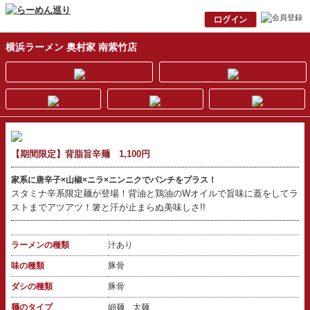
横浜ラーメン 奥村家 南紫竹店
【期間限定】背脂旨辛麺 1,100円
家系に唐辛子×山椒×ニラ×ニンニクでパンチをプラス！
スタミナ辛系限定麺が登場！背油と鶏油のWオイルで旨味に蓋をしてラ
ストまでアツアツ！箸と汗が止まらぬ美味しさ!!
ラーメンの種類
汁あり
味の種類
豚骨
ダシの種類
豚骨
麺のタイプ
細麺 太麺