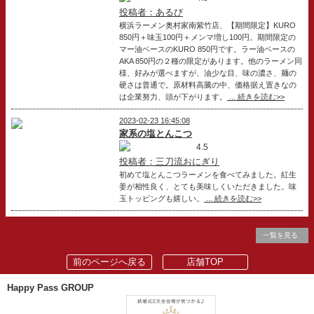
投稿者：あるび
横浜ラーメン奥村家南紫竹店、【期間限定】KURO
850円＋味玉100円＋メンマ増し100円。期間限定の
マー油ベースのKURO 850円です。ラー油ベースの
AKA 850円の２種の限定があります。他のラーメン同
様、好みが選べますが、油少な目、味の濃さ、麺の
硬さは普通で。原材料高騰の中、価格据え置きなの
は企業努力、頭が下がります。
... 続きを読む>>
2023-02-23 16:45:08
家系の塩とんこつ
4.5
投稿者：三刀流おにぎり
初めて塩とんこつラーメンを食べてみました。紅生
姜が相性良く、とても美味しくいただきました。味
玉トッピングも嬉しい。
... 続きを読む>>
一覧を見る
前のページへ戻る
店舗TOP
Happy Pass GROUP