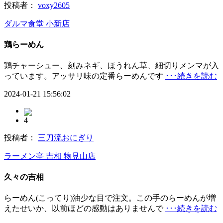
投稿者：
voxy2605
ダルマ食堂 小新店
鶏らーめん
鶏チャーシュー、刻みネギ、ほうれん草、細切りメンマが入
っています。アッサリ味の定番らーめんです
･･･続きを読む
2024-01-21 15:56:02
4
投稿者：
三刀流おにぎり
ラーメン亭 吉相 物見山店
久々の吉相
らーめん(こってり)油少な目で注文。この手のらーめんが増
えたせいか、以前ほどの感動はありませんで
･･･続きを読む