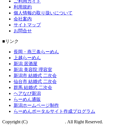
ご利用ガイド
利用規約
個人情報の取り扱いについて
会社案内
サイトマップ
お問合せ
■リンク
長岡・燕三条らーめん
上越らーめん
新潟 居酒屋
新潟 美容院 理容室
新潟市 結婚式 二次会
仙台市 結婚式 二次会
群馬 結婚式 二次会
ヘアなび新潟
らーめん通販
新潟ホームページ制作
らーめんポータルサイト作成プログラム
Copyright (C)
新潟らーめん巡り
. All Right Reserved.