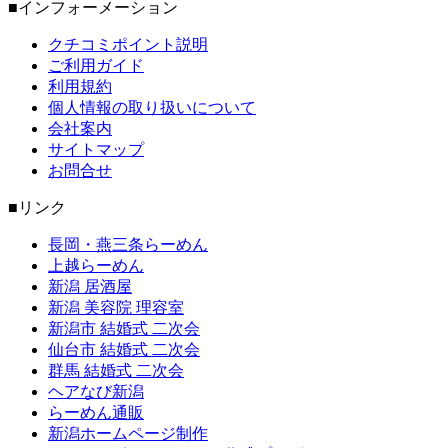
■インフォーメーション
クチコミポイント説明
ご利用ガイド
利用規約
個人情報の取り扱いについて
会社案内
サイトマップ
お問合せ
■リンク
長岡・燕三条らーめん
上越らーめん
新潟 居酒屋
新潟 美容院 理容室
新潟市 結婚式 二次会
仙台市 結婚式 二次会
群馬 結婚式 二次会
ヘアなび新潟
らーめん通販
新潟ホームページ制作