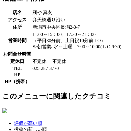
店名
麺や 真玄
アクセス
弁天橋通り沿い
住所
新潟市中央区長潟2-3-7
11:00～15：00、17:30～21：00
営業時間
（平日30分前、土日祝10分前 LO）
※朝営業/ 水～土曜 7:00～10:00( L.O.9:30)
お問合せ時間
定休日
不定休
不定休
TEL
025-287-3770
HP
HP（携帯）
このメニューに関連したクチコミ
評価が高い順
投稿の新しい順