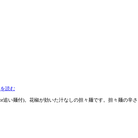
きを読む
飯or追い麺付)。花椒が効いた汁なしの担々麺です。担々麺の