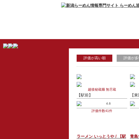
評価が高い順
評価が多
越後秘蔵麺 無尽蔵
【駅前】
【東
4.6
評価件数41件
ラーメン いっとうや / 【駅
青島