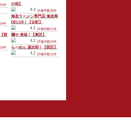
の他】
41件
4.3
評価件数36件
海老ラーメン専門店 海老寿
DELUX / 【古町】
24件
4.2
評価件数21件
 【西
麺や 来味 / 【東区】
4.2
評価件数24件
らーめん 源次郎 / 【西区】
19件
4.2
評価件数12件