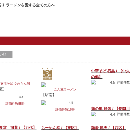
い順
中華そば 石黒 / 【中
の他】
4.5
評価件数
支那そば ぐわらん洞
区】
ごん蔵ラーメン
【駅南】
4.6
4.5
評価件数55件
麺の風 祥気 / 【長岡
評価件数18件
4.4
評価件数
食堂 司菜 / 【万代】
らーめん幸 / 【東区】
麺者 風天 / 【西区】