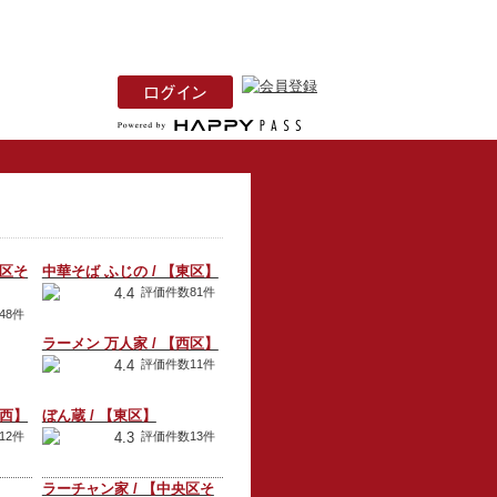
央区そ
中華そば ふじの / 【東区】
4.4
評価件数81件
48件
ラーメン 万人家 / 【西区】
4.4
評価件数11件
川西】
ぼん蔵 / 【東区】
12件
4.3
評価件数13件
ラーチャン家 / 【中央区そ