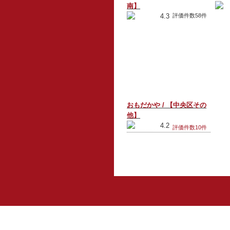
南】
4.3
評価件数58件
おもだかや / 【中央区その
他】
4.2
評価件数10件