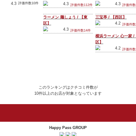
4.3
評価件数10件
4.3
4.3
評価件数112件
評価件数
ラーメン 麺しょう / 【東
三宝亭 / 【西区】
区】
4.2
評価件数
4.3
評価件数14件
横浜ラーメン 心一家 /
区】
4.2
評価件数
このランキングはクチコミ件数が
10件以上のお店が対象となっています
Happy Pass GROUP