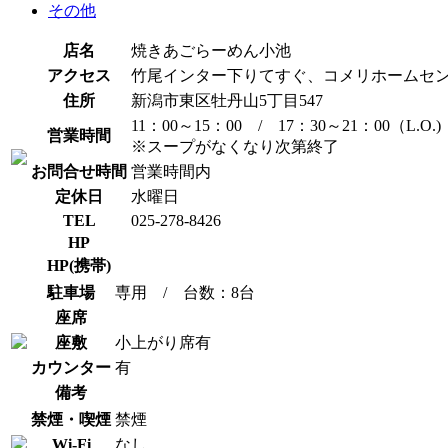
その他
店名
焼きあごらーめん小池
アクセス
竹尾インター下りてすぐ、コメリホームセ
住所
新潟市東区牡丹山5丁目547
11：00～15：00 / 17：30～21：00（L.O.)
営業時間
※スープがなくなり次第終了
お問合せ時間
営業時間内
定休日
水曜日
TEL
025-278-8426
HP
HP(携帯)
駐車場
専用 / 台数：8台
座席
座敷
小上がり席有
カウンター
有
備考
禁煙・喫煙
禁煙
Wi-Fi
なし