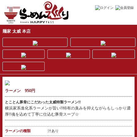
麺家 太威 本店
ラーメン 950円
とことん豚骨にこだわった太威特製ラーメン!!
横浜家系進化系ラーメンが旨い!!特有の臭みを抑えながらもしっかり濃
厚!!魂を込めて丁寧に仕込む豚骨スープ☆
ラーメンの種類
汁あり