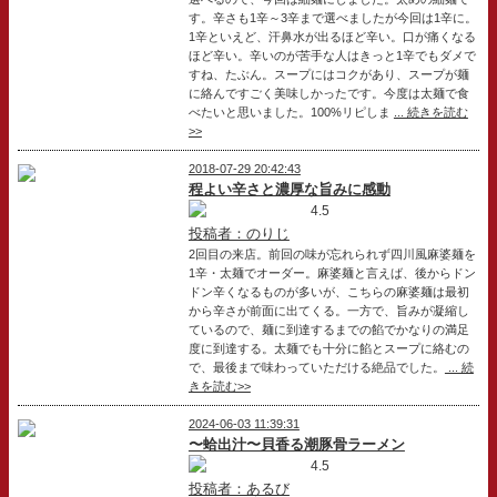
す。辛さも1辛～3辛まで選べましたが今回は1辛に。
1辛といえど、汗鼻水が出るほど辛い。口が痛くなる
ほど辛い。辛いのが苦手な人はきっと1辛でもダメで
すね、たぶん。スープにはコクがあり、スープが麺
に絡んですごく美味しかったです。今度は太麺で食
べたいと思いました。100%リピしま
... 続きを読む
>>
2018-07-29 20:42:43
程よい辛さと濃厚な旨みに感動
4.5
投稿者：のりじ
2回目の来店。前回の味が忘れられず四川風麻婆麺を
1辛・太麺でオーダー。麻婆麺と言えば、後からドン
ドン辛くなるものが多いが、こちらの麻婆麺は最初
から辛さが前面に出てくる。一方で、旨みが凝縮し
ているので、麺に到達するまでの餡でかなりの満足
度に到達する。太麺でも十分に餡とスープに絡むの
で、最後まで味わっていただける絶品でした。
... 続
きを読む>>
2024-06-03 11:39:31
〜蛤出汁〜貝香る潮豚骨ラーメン
4.5
投稿者：あるび