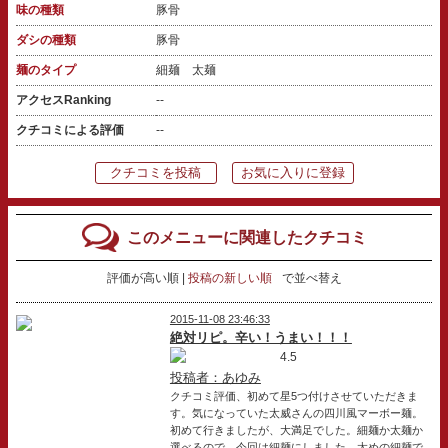
味の種類
豚骨
ダシの種類
豚骨
麺のタイプ
細麺 太麺
アクセスRanking
--
クチコミによる評価
--
クチコミを投稿
お気に入りに登録
このメニューに関連したクチコミ
評価が高い順
投稿の新しい順
で並べ替え
2015-11-08 23:46:33
絶対リピ。辛い！うまい！！！
4.5
投稿者：あゆみ
クチコミ評価、初めて星5つ付けさせていただきま
す。気になっていた太威さんの四川風マーボー麺。
初めて行きましたが、大満足でした。細麺か太麺か
選べるので、今回は細麺にしました。太めの細麺で