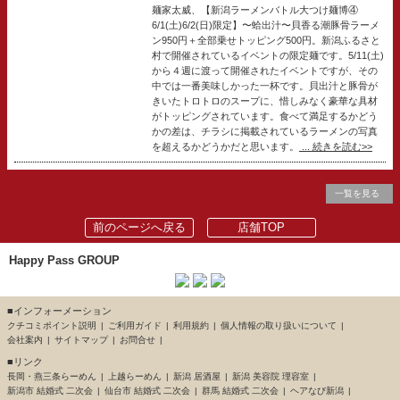
麺家太威、【新潟ラーメンバトル大つけ麺博④
6/1(土)6/2(日)限定】〜蛤出汁〜貝香る潮豚骨ラーメ
ン950円＋全部乗せトッピング500円。新潟ふるさと
村で開催されているイベントの限定麺です。5/11(土)
から４週に渡って開催されたイベントですが、その
中では一番美味しかった一杯です。貝出汁と豚骨が
きいたトロトロのスープに、惜しみなく豪華な具材
がトッピングされています。食べて満足するかどう
かの差は、チラシに掲載されているラーメンの写真
を超えるかどうかだと思います。
... 続きを読む>>
一覧を見る
前のページへ戻る
店舗TOP
Happy Pass GROUP
■インフォーメーション
クチコミポイント説明
ご利用ガイド
利用規約
個人情報の取り扱いについて
会社案内
サイトマップ
お問合せ
■リンク
長岡・燕三条らーめん
上越らーめん
新潟 居酒屋
新潟 美容院 理容室
新潟市 結婚式 二次会
仙台市 結婚式 二次会
群馬 結婚式 二次会
ヘアなび新潟