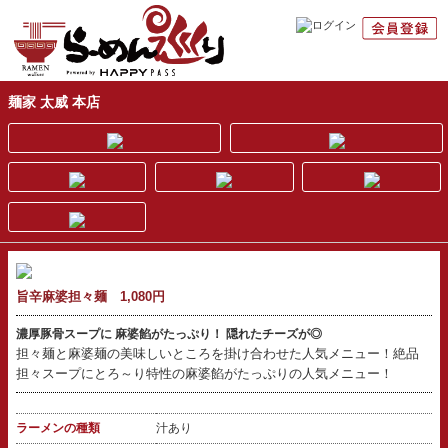
麺家 太威 本店
旨辛麻婆担々麺 1,080円
濃厚豚骨スープに 麻婆餡がたっぷり！ 隠れたチーズが◎
担々麺と麻婆麺の美味しいところを掛け合わせた人気メニュー！絶品
担々スープにとろ～り特性の麻婆餡がたっぷりの人気メニュー！
ラーメンの種類
汁あり