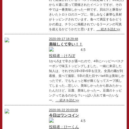
から４週に渡って開催されたイベントですが、その
中では一番美味しかった一杯です。貝出汁と豚骨が
きいたトロトロのスープに、惜しみなく豪華な具材
がトッピングされています。食べて満足するかどう
かの差は、チラシに掲載されているラーメンの写真
を超えるかどうかだと思います。
... 続きを読む>>
2020-09-17 18:29:48
美味しくて辛い！！
4.5
投稿者：けろぽ
1から5まで辛さが選べたので、4辛にハッピーパスク
ーポンで味玉トッピングしました。一緒に来店した
知人は、それぞれ1辛•3辛•5辛を注文。全員の麺が到
着後、並べて撮影。5辛の見た目ヤバw4辛は美味しか
ったです。でもちょっと喉が痛くなってスープ残し
てしまった…悲しい。美味しかったから飲みたかっ
たんだけど。豆腐、美味しかったー。豆腐のトッピ
ングってあるのかな？いっぱい入れて食べたいな
ー。
... 続きを読む>>
2020-06-22 20:03:08
今日はワンコイン
4.5
投稿者：ひーくん