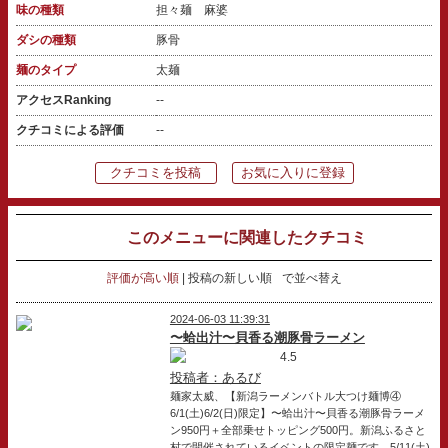
味の種類
担々麺 麻婆
ダシの種類
豚骨
麺のタイプ
太麺
アクセスRanking
--
クチコミによる評価
--
クチコミを投稿
お気に入りに登録
このメニューに関連したクチコミ
評価が高い順
投稿の新しい順
で並べ替え
2024-06-03 11:39:31
〜蛤出汁〜貝香る潮豚骨ラーメン
4.5
投稿者：あるび
麺家太威、【新潟ラーメンバトル大つけ麺博④
6/1(土)6/2(日)限定】〜蛤出汁〜貝香る潮豚骨ラーメ
ン950円＋全部乗せトッピング500円。新潟ふるさと
村で開催されているイベントの限定麺です。5/11(土)